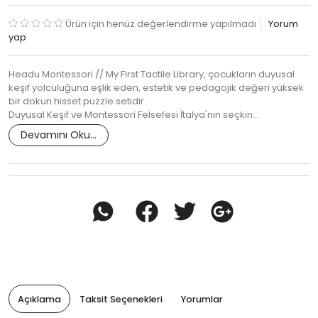
Ürün için henüz değerlendirme yapılmadı
Yorum
yap
Headu Montessori // My First Tactile Library, çocukların duyusal
keşif yolculuğuna eşlik eden, estetik ve pedagojik değeri yüksek
bir dokun hisset puzzle setidir.
Duyusal Keşif ve Montessori Felsefesi İtalya'nın seçkin…
Devamını Oku...
Açıklama
Taksit Seçenekleri
Yorumlar