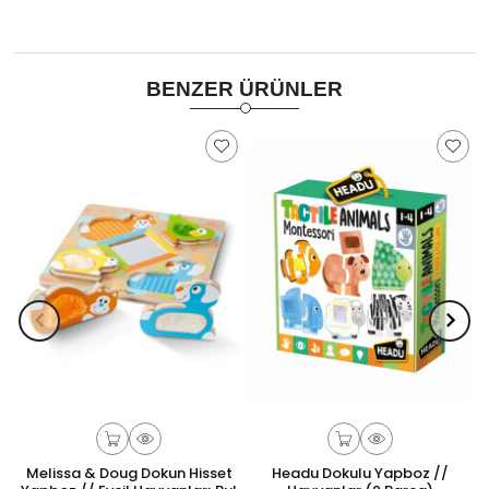
BENZER ÜRÜNLER
Melissa & Doug Dokun Hisset
Headu Dokulu Yapboz //