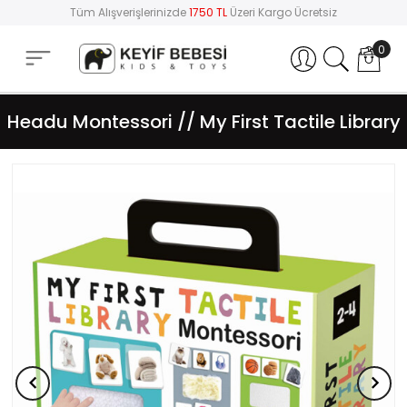
Tüm Alışverişlerinizde
1750 TL
Üzeri Kargo Ücretsiz
0
Hesabım
Headu Montessori // My First Tactile Library