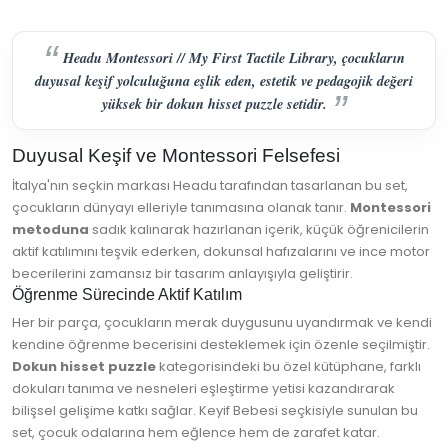
Headu Montessori // My First Tactile Library, çocukların
duyusal keşif yolculuğuna eşlik eden, estetik ve pedagojik değeri
yüksek bir dokun hisset puzzle setidir.
Duyusal Keşif ve Montessori Felsefesi
İtalya'nın seçkin markası Headu tarafından tasarlanan bu set,
çocukların dünyayı elleriyle tanımasına olanak tanır.
Montessori
metoduna
sadık kalınarak hazırlanan içerik, küçük öğrenicilerin
aktif katılımını teşvik ederken, dokunsal hafızalarını ve ince motor
becerilerini zamansız bir tasarım anlayışıyla geliştirir.
Öğrenme Sürecinde Aktif Katılım
Her bir parça, çocukların merak duygusunu uyandırmak ve kendi
kendine öğrenme becerisini desteklemek için özenle seçilmiştir.
Dokun hisset puzzle
kategorisindeki bu özel kütüphane, farklı
dokuları tanıma ve nesneleri eşleştirme yetisi kazandırarak
bilişsel gelişime katkı sağlar. Keyif Bebesi seçkisiyle sunulan bu
set, çocuk odalarına hem eğlence hem de zarafet katar.