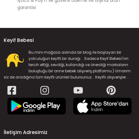
İyzico & PayTr ile güvenli ödeme ve orijinal ürün
garantisi
Keyif Bebesi
Bu mini mağaza aslında bir blog ile başlayan bir
yolculuğun keyifli bir durağı... Sadece Keyif Bebesi'nin
tercih ettiği, sevdiği, kullandığı ve önerdiği markaların
buluştuğu bir anne bebek alışveriş platformu:) Umarım
siz de aradığınız tüm keyifli ürünleri bulursunuz... Keyifli alışverişler...
İletişim Adresimiz