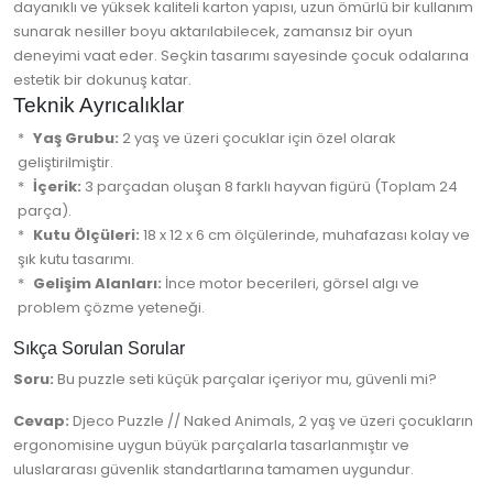
dayanıklı ve yüksek kaliteli karton yapısı, uzun ömürlü bir kullanım
sunarak nesiller boyu aktarılabilecek, zamansız bir oyun
deneyimi vaat eder. Seçkin tasarımı sayesinde çocuk odalarına
estetik bir dokunuş katar.
Teknik Ayrıcalıklar
Yaş Grubu:
2 yaş ve üzeri çocuklar için özel olarak
geliştirilmiştir.
İçerik:
3 parçadan oluşan 8 farklı hayvan figürü (Toplam 24
parça).
Kutu Ölçüleri:
18 x 12 x 6 cm ölçülerinde, muhafazası kolay ve
şık kutu tasarımı.
Gelişim Alanları:
İnce motor becerileri, görsel algı ve
problem çözme yeteneği.
Sıkça Sorulan Sorular
Soru:
Bu puzzle seti küçük parçalar içeriyor mu, güvenli mi?
Cevap:
Djeco Puzzle // Naked Animals, 2 yaş ve üzeri çocukların
ergonomisine uygun büyük parçalarla tasarlanmıştır ve
uluslararası güvenlik standartlarına tamamen uygundur.