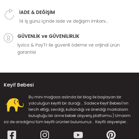
İADE & DEĞİŞİM
14 İş günü içinde iade ve değişim imkanı...
GÜVENLİK ve GÜVENİLİRLİK
İyzico & PayTr ile güvenli ödeme ve orijinal ürün
garantisi
Keyif Bebesi
Bu mini mağaza aslında bir blog ile başlayan bir
yolculuğun keyifli bir durağı... Sadece Keyif Bebesi'nin
tercih ettiği, sevdiği, kullandığı ve önerdiği markaların
buluştuğu bir anne bebek alışveriş platformu:) Umarım
siz de aradığınız tüm keyifli ürünleri bulursunuz... Keyifli alışverişler...