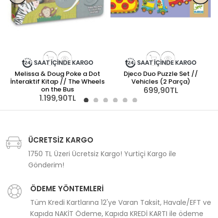
Melissa & Doug Poke a Dot
Djeco Duo Puzzle Set //
İnteraktif Kitap // The Wheels
Vehicles (2 Parça)
on the Bus
699,90TL
1.199,90TL
ÜCRETSİZ KARGO
1750 TL Üzeri Ücretsiz Kargo! Yurtiçi Kargo ile
Gönderim!
ÖDEME YÖNTEMLERİ
Tüm Kredi Kartlarına 12'ye Varan Taksit, Havale/EFT ve
Kapıda NAKİT Ödeme, Kapıda KREDİ KARTI ile ödeme