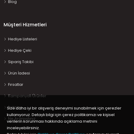
Blog
Müşteri Hizmetleri
Hediye Listeleri
Hediye Çeki
Sipariş Takibi
Ürün İadesi
Fırsatlar
Kampanyalı Ürünler
İletişim
Size daha iyi bir alışveriş deneyimi sunabilmek için çerezler
kullanıyoruz. Detaylı bilgi için çerez politikamızı ve kişisel
Ne Aramıştınız…
verilerin korunması hakkında açıklama metnini
inceleyebilirsiniz.