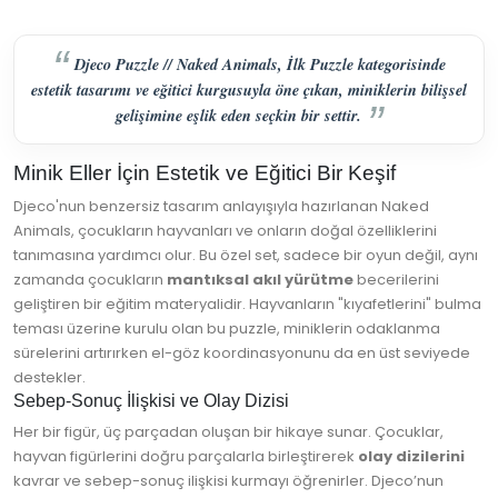
Djeco Puzzle // Naked Animals, İlk Puzzle kategorisinde
estetik tasarımı ve eğitici kurgusuyla öne çıkan, miniklerin bilişsel
gelişimine eşlik eden seçkin bir settir.
Minik Eller İçin Estetik ve Eğitici Bir Keşif
Djeco'nun benzersiz tasarım anlayışıyla hazırlanan Naked
Animals, çocukların hayvanları ve onların doğal özelliklerini
tanımasına yardımcı olur. Bu özel set, sadece bir oyun değil, aynı
zamanda çocukların
mantıksal akıl yürütme
becerilerini
geliştiren bir eğitim materyalidir. Hayvanların "kıyafetlerini" bulma
teması üzerine kurulu olan bu puzzle, miniklerin odaklanma
sürelerini artırırken el-göz koordinasyonunu da en üst seviyede
destekler.
Sebep-Sonuç İlişkisi ve Olay Dizisi
Her bir figür, üç parçadan oluşan bir hikaye sunar. Çocuklar,
hayvan figürlerini doğru parçalarla birleştirerek
olay dizilerini
kavrar ve sebep-sonuç ilişkisi kurmayı öğrenirler. Djeco’nun