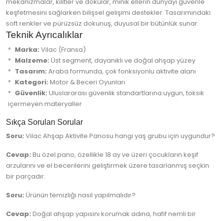
mekanizmalar, kilitler ve dokular, minik ellerin dünyayı güvenle
keşfetmesini sağlarken bilişsel gelişimi destekler. Tasarımındaki
soft renkler ve pürüzsüz dokunuş, duyusal bir bütünlük sunar.
Teknik Ayrıcalıklar
Marka:
Vilac (Fransa)
Malzeme:
Üst segment, dayanıklı ve doğal ahşap yüzey
Tasarım:
Araba formunda, çok fonksiyonlu aktivite alanı
Kategori:
Motor & Beceri Oyunları
Güvenlik:
Uluslararası güvenlik standartlarına uygun, toksik
içermeyen materyaller
Sıkça Sorulan Sorular
Soru:
Vilac Ahşap Aktivite Panosu hangi yaş grubu için uygundur?
Cevap:
Bu özel pano, özellikle 18 ay ve üzeri çocukların keşif
arzularını ve el becerilerini geliştirmek üzere tasarlanmış seçkin
bir parçadır.
Soru:
Ürünün temizliği nasıl yapılmalıdır?
Cevap:
Doğal ahşap yapısını korumak adına, hafif nemli bir