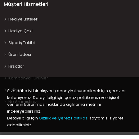
Müşteri Hizmetleri
Hediye Listeleri
Hediye Çeki
Sipariş Takibi
Ürün İadesi
Fırsatlar
Kampanyalı Ürünler
İletişim
Size daha iyi bir alışveriş deneyimi sunabilmek için çerezler
kullanıyoruz. Detaylı bilgi için çerez politikamızı ve kişisel
Ne Aramıştınız…
verilerin korunması hakkında açıklama metnini
inceleyebilirsiniz.
Detaylı bilgi için
Gizlilik ve Çerez Politikası
sayfamızı ziyaret
edebilirsiniz.
Copyright © 2020 Keyif Bebesi | Kids & Toys, Geliştirici
Kabuk