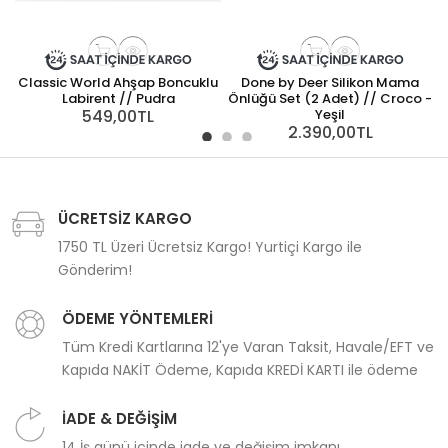
Classic World Ahşap Boncuklu
Done by Deer Silikon Mama
D
Labirent // Pudra
Önlüğü Set (2 Adet) // Croco -
549,00TL
Yeşil
2.390,00TL
ÜCRETSİZ KARGO
1750 TL Üzeri Ücretsiz Kargo! Yurtiçi Kargo ile
Gönderim!
ÖDEME YÖNTEMLERİ
Tüm Kredi Kartlarına 12'ye Varan Taksit, Havale/EFT ve
Kapıda NAKİT Ödeme, Kapıda KREDİ KARTI ile ödeme
İADE & DEĞİŞİM
14 İş günü içinde iade ve değişim imkanı...