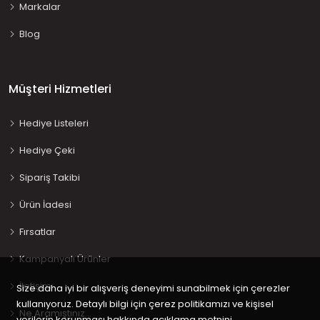
Markalar
Blog
Müşteri Hizmetleri
Hediye Listeleri
Hediye Çeki
Sipariş Takibi
Ürün İadesi
Fırsatlar
Kampanyalı Ürünler
İletişim
Size daha iyi bir alışveriş deneyimi sunabilmek için çerezler
kullanıyoruz. Detaylı bilgi için çerez politikamızı ve kişisel
Ne Aramıştınız…
verilerin korunması hakkında açıklama metnini