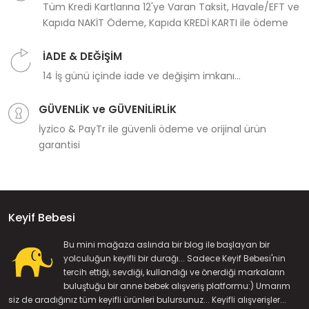
Tüm Kredi Kartlarına 12'ye Varan Taksit, Havale/EFT ve
Kapıda NAKİT Ödeme, Kapıda KREDİ KARTI ile ödeme
İADE & DEĞİŞİM
14 İş günü içinde iade ve değişim imkanı...
GÜVENLİK ve GÜVENİLİRLİK
İyzico & PayTr ile güvenli ödeme ve orijinal ürün
garantisi
Keyif Bebesi
Bu mini mağaza aslında bir blog ile başlayan bir
yolculuğun keyifli bir durağı... Sadece Keyif Bebesi'nin
tercih ettiği, sevdiği, kullandığı ve önerdiği markaların
buluştuğu bir anne bebek alışveriş platformu:) Umarım
siz de aradığınız tüm keyifli ürünleri bulursunuz... Keyifli alışverişler...