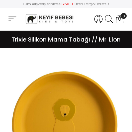
Tüm Alışverişlerinizde
1750 TL
Üzeri Kargo Ücretsiz
0
Hesabım
Trixie Silikon Mama Tabağı // Mr. Lion