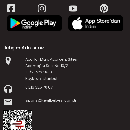
İletişim Adresimiz
Acarlar Mah. Acarkent Sitesi
Acemoğlu Sok. No:10/2
T11/2 PK:34800
Beykoz / İstanbul
0 216 325 70 07
siparis@keyifbebesi.com.tr