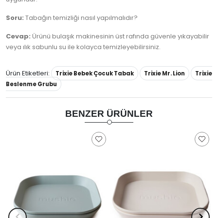
Soru:
Tabağın temizliği nasıl yapılmalıdır?
Cevap:
Ürünü bulaşık makinesinin üst rafında güvenle yıkayabilir
veya ılık sabunlu su ile kolayca temizleyebilirsiniz.
Ürün Etiketleri:
Trixie Bebek Çocuk Tabak
Trixie Mr. Lion
Trixie
Beslenme Grubu
BENZER ÜRÜNLER