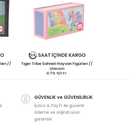
leri //
Tiger Tribe Sahneli Hayvan Figürleri //
Unicorn
679,90TL
Terra Hayvan Fi
Dinozor D
3
GÜVENLİK ve GÜVENİLİRLİK
ve
İyzico & PayTr ile güvenli
ödeme ve orijinal ürün
garantisi