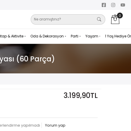
0
itap & Aktivite
Oda & Dekorasyon
Parti
Yaşam
1 Yaş Hediye Ö
nyası (60 Parça)
3.199,90TL
erlendirme yapılmadı
Yorum yap