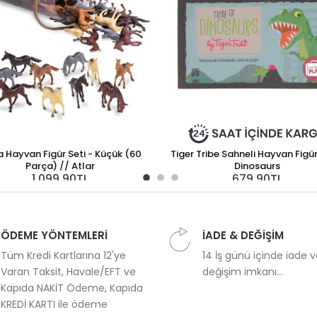
a Hayvan Figür Seti - Küçük (60
Tiger Tribe Sahneli Hayvan Figür
Parça) // Atlar
Dinosaurs
1.099,90TL
679,90TL
ÖDEME YÖNTEMLERİ
İADE & DEĞİŞİM
Tüm Kredi Kartlarına 12'ye
14 İş günü içinde iade 
Varan Taksit, Havale/EFT ve
değişim imkanı...
Kapıda NAKİT Ödeme, Kapıda
KREDİ KARTI ile ödeme