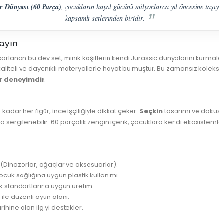
r Dünyası (60 Parça)
, çocukların hayal gücünü milyonlarca yıl öncesine taşı
kapsamlı setlerinden biridir.
layın
rlanan bu dev set, minik kaşiflerin kendi Jurassic dünyalarını kurmaları
aliteli ve dayanıklı materyallerle hayat bulmuştur. Bu zamansız kolek
ir deneyimdir
.
kadar her figür, ince işçiliğiyle dikkat çeker.
Seçkin
tasarımı ve dokusu
a sergilenebilir. 60 parçalık zengin içerik, çocuklara kendi ekosiste
(Dinozorlar, ağaçlar ve aksesuarlar).
çocuk sağlığına uygun plastik kullanımı.
k standartlarına uygun üretim.
ile düzenli oyun alanı.
ihine olan ilgiyi destekler.