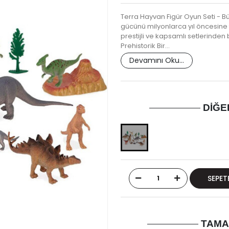
Terra Hayvan Figür Oyun Seti - B
gücünü milyonlarca yıl öncesine
prestijli ve kapsamlı setlerinden b
Prehistorik Bir…
Devamını Oku...
DIĞE
SEPET
TAMA