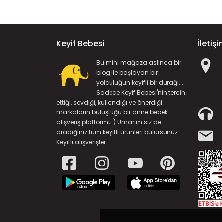
Keyif Bebesi
İletiş
Bu mini mağaza aslında bir
blog ile başlayan bir
yolculuğun keyifli bir durağı...
Sadece Keyif Bebesi'nin tercih
ettiği, sevdiği, kullandığı ve önerdiği
markaların buluştuğu bir anne bebek
alışveriş platformu:) Umarım siz de
aradığınız tüm keyifli ürünleri bulursunuz...
Keyifli alışverişler...