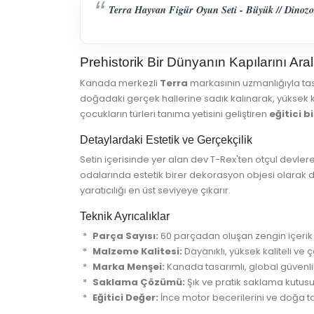
Terra Hayvan Figür Oyun Seti - Büyük // Dinozo
Prehistorik Bir Dünyanın Kapılarını Ara
Kanada merkezli
Terra
markasının uzmanlığıyla tasa
doğadaki gerçek hallerine sadık kalınarak, yüksek k
çocukların türleri tanıma yetisini geliştiren
eğitici b
Detaylardaki Estetik ve Gerçekçilik
Setin içerisinde yer alan dev T-Rex'ten otçul devlere 
odalarında estetik birer dekorasyon objesi olarak d
yaratıcılığı en üst seviyeye çıkarır.
Teknik Ayrıcalıklar
Parça Sayısı:
60 parçadan oluşan zengin içerik 
Malzeme Kalitesi:
Dayanıklı, yüksek kaliteli ve 
Marka Menşei:
Kanada tasarımlı, global güvenli
Saklama Çözümü:
Şık ve pratik saklama kutusu 
Eğitici Değer:
İnce motor becerilerini ve doğa tar