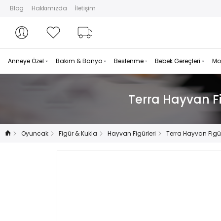
Blog
Hakkımızda
İletişim
Hesabım
Hesabım
Favorilerim
Sipariş Takibi
Anneye Özel
Bakım & Banyo
Beslenme
Bebek Gereçleri
Mo
Terra Hayvan Fi
Oyuncak
Figür & Kukla
Hayvan Figürleri
Terra Hayvan Figü