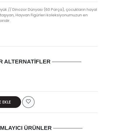
üyük // Dinozor Dünyası (60 Parça), çocukların hayal
 taşıyan, Hayvan Figürleri koleksiyonumuzun en
iridir.
R ALTERNATIFLER
E EKLE
MLAYICI ÜRÜNLER