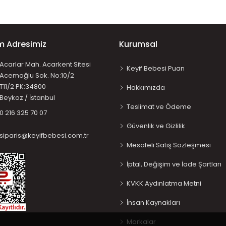
im Adresimiz
Kurumsal
Acarlar Mah. Acarkent Sitesi
Keyif Bebesi Puan
Acemoğlu Sok. No:10/2
T11/2 PK:34800
Hakkımızda
Beykoz / İstanbul
Teslimat ve Ödeme
0 216 325 70 07
Güvenlik ve Gizlilik
siparis@keyifbebesi.com.tr
Mesafeli Satış Sözleşmesi
İptal, Değişim ve İade Şartları
KVKK Aydınlatma Metni
İnsan Kaynakları
Markalar