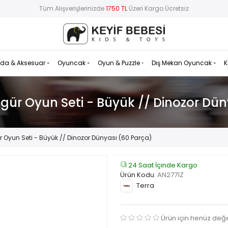
Tüm Alışverişlerinizde
1750 TL
Üzeri Kargo Ücretsiz
da & Aksesuar
Oyuncak
Oyun & Puzzle
Dış Mekan Oyuncak
K
gür Oyun Seti - Büyük // Dinozor Dü
r Oyun Seti - Büyük // Dinozor Dünyası (60 Parça)
24 Saat İçinde Kargo
Ürün Kodu
:
AN2771Z
Terra
Ürün için henüz değ