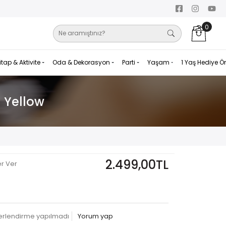
0
itap & Aktivite
Oda & Dekorasyon
Parti
Yaşam
1 Yaş Hediye Ö
 Yellow
2.499,00TL
er Ver
erlendirme yapılmadı
Yorum yap