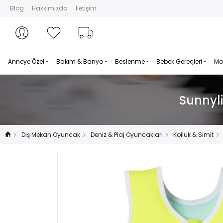
Blog
Hakkımızda
İletişim
Hesabım
Hesabım
Favorilerim
Sipariş Takibi
Anneye Özel
Bakım & Banyo
Beslenme
Bebek Gereçleri
Mo
Sunnyl
Dış Mekan Oyuncak
Deniz & Plaj Oyuncakları
Kolluk & Simit