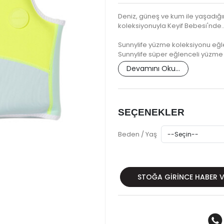
Deniz, güneş ve kum ile yaşadığım
koleksiyonuyla Keyif Bebesi'nde..
Sunnylife yüzme koleksiyonu eğle
Sunnylife süper eğlenceli yüzme 
Devamını Oku...
SEÇENEKLER
Beden / Yaş
STOĞA GIRINCE HABER 