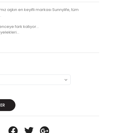
ız aşkın en keyifli markası Sunnylife, tüm
.
nceye fark katıyor...
yelekleri…
VER