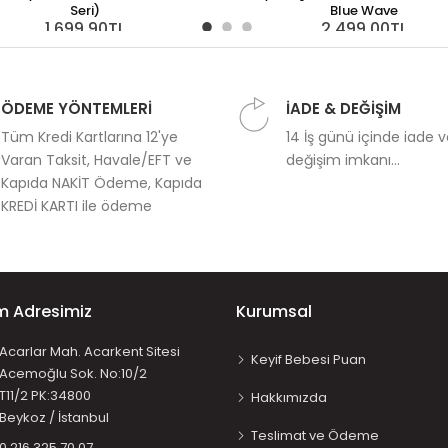
Seri)
Blue Wave
1.699,90TL
2.499,00TL
ÖDEME YÖNTEMLERİ
İADE & DEĞİŞİM
Tüm Kredi Kartlarına 12'ye
14 İş günü içinde iade 
Varan Taksit, Havale/EFT ve
değişim imkanı...
Kapıda NAKİT Ödeme, Kapıda
KREDİ KARTI ile ödeme
im Adresimiz
Kurumsal
Acarlar Mah. Acarkent Sitesi
Keyif Bebesi Puan
Acemoğlu Sok. No:10/2
T11/2 PK:34800
Hakkımızda
Beykoz / İstanbul
Teslimat ve Ödeme
0 216 325 70 07