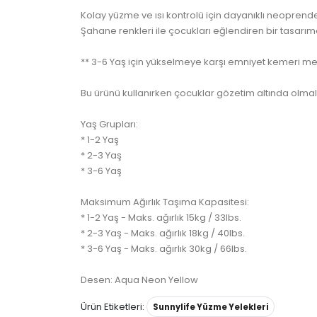
Kolay yüzme ve ısı kontrolü için dayanıklı neoprende
Şahane renkleri ile çocukları eğlendiren bir tasarıma
** 3-6 Yaş için yükselmeye karşı emniyet kemeri me
Bu ürünü kullanırken çocuklar gözetim altında olmalı
Yaş Grupları:
* 1-2 Yaş
* 2-3 Yaş
* 3-6 Yaş
Maksimum Ağırlık Taşıma Kapasitesi:
* 1-2 Yaş - Maks. ağırlık 15kg / 33lbs.
* 2-3 Yaş - Maks. ağırlık 18kg / 40lbs.
* 3-6 Yaş - Maks. ağırlık 30kg / 66lbs.
Desen: Aqua Neon Yellow
Ürün Etiketleri:
Sunnylife Yüzme Yelekleri