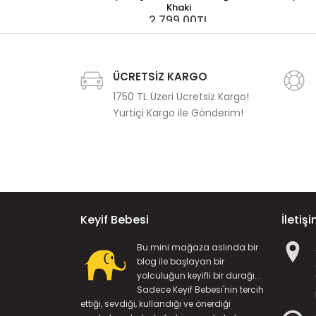
Khaki
2.799,00TL
ÜCRETSİZ KARGO
1750 TL Üzeri Ücretsiz Kargo!
Yurtiçi Kargo ile Gönderim!
Keyif Bebesi
İletiş
Bu mini mağaza aslında bir
blog ile başlayan bir
yolculuğun keyifli bir durağı...
Sadece Keyif Bebesi'nin tercih
ettiği, sevdiği, kullandığı ve önerdiği