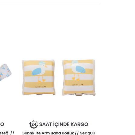
steği //
Sunnylife Arm Band Kolluk // Seagull