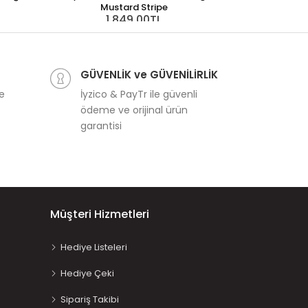
Mustard Stripe
1.849,00TL
Swim Essentials
Brown Le
5
GÜVENLİK ve GÜVENİLİRLİK
ve
İyzico & PayTr ile güvenli
ödeme ve orijinal ürün
garantisi
Müşteri Hizmetleri
Hediye Listeleri
Hediye Çeki
Sipariş Takibi