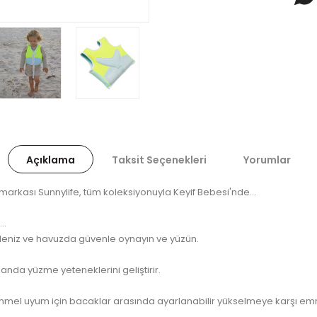
Açıklama
Taksit Seçenekleri
Yorumlar
 markası Sunnylife, tüm koleksiyonuyla Keyif Bebesi'nde...
..
 deniz ve havuzda güvenle oynayın ve yüzün.
nda yüzme yeteneklerini geliştirir.
mükemmel uyum için bacaklar arasında ayarlanabilir yükselmeye karşı e