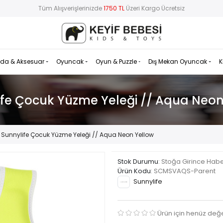
Tüm Alışverişlerinizde
1750 TL
Üzeri Kargo Ücretsiz
da & Aksesuar
Oyuncak
Oyun & Puzzle
Dış Mekan Oyuncak
K
ife Çocuk Yüzme Yeleği // Aqua Neon
Sunnylife Çocuk Yüzme Yeleği // Aqua Neon Yellow
Stok Durumu
: Stoğa Girince Hab
Ürün Kodu
:
SCMSVAQS-Parent
Sunnylife
Ürün için henüz değ