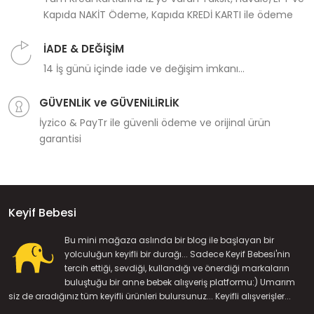
Kapıda NAKİT Ödeme, Kapıda KREDİ KARTI ile ödeme
İADE & DEĞİŞİM
14 İş günü içinde iade ve değişim imkanı...
GÜVENLİK ve GÜVENİLİRLİK
İyzico & PayTr ile güvenli ödeme ve orijinal ürün
garantisi
Keyif Bebesi
Bu mini mağaza aslında bir blog ile başlayan bir
yolculuğun keyifli bir durağı... Sadece Keyif Bebesi'nin
tercih ettiği, sevdiği, kullandığı ve önerdiği markaların
buluştuğu bir anne bebek alışveriş platformu:) Umarım
siz de aradığınız tüm keyifli ürünleri bulursunuz... Keyifli alışverişler...