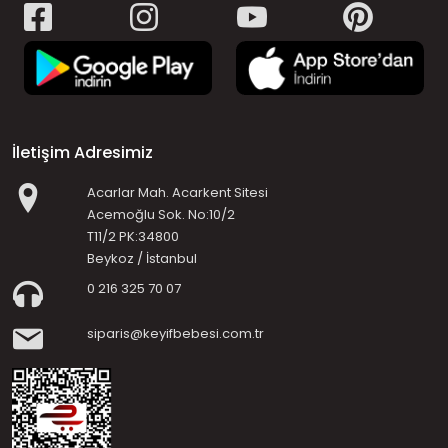
İletişim Adresimiz
Acarlar Mah. Acarkent Sitesi
Acemoğlu Sok. No:10/2
T11/2 PK:34800
Beykoz / İstanbul
0 216 325 70 07
siparis@keyifbebesi.com.tr