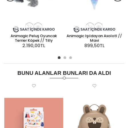
Animagic Peluş Oyuncak
Animagic Işıldayan Axolotl //
Terrier Köpek // Tilly
Mavi
2.190,00TL
899,50TL
BUNU ALANLAR BUNLARI DA ALDI