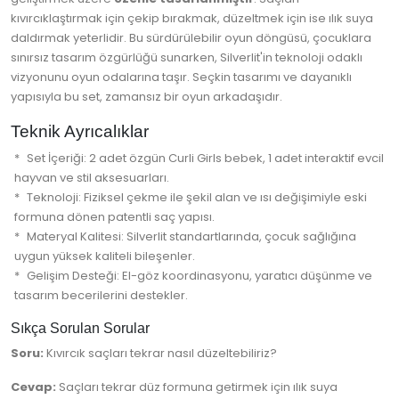
kıvırcıklaştırmak için çekip bırakmak, düzeltmek için ise ılık suya
daldırmak yeterlidir. Bu sürdürülebilir oyun döngüsü, çocuklara
sınırsız tasarım özgürlüğü sunarken, Silverlit'in teknoloji odaklı
vizyonunu oyun odalarına taşır. Seçkin tasarımı ve dayanıklı
yapısıyla bu set, zamansız bir oyun arkadaşıdır.
Teknik Ayrıcalıklar
Set İçeriği: 2 adet özgün Curli Girls bebek, 1 adet interaktif evcil
hayvan ve stil aksesuarları.
Teknoloji: Fiziksel çekme ile şekil alan ve ısı değişimiyle eski
formuna dönen patentli saç yapısı.
Materyal Kalitesi: Silverlit standartlarında, çocuk sağlığına
uygun yüksek kaliteli bileşenler.
Gelişim Desteği: El-göz koordinasyonu, yaratıcı düşünme ve
tasarım becerilerini destekler.
Sıkça Sorulan Sorular
Soru:
Kıvırcık saçları tekrar nasıl düzeltebiliriz?
Cevap:
Saçları tekrar düz formuna getirmek için ılık suya