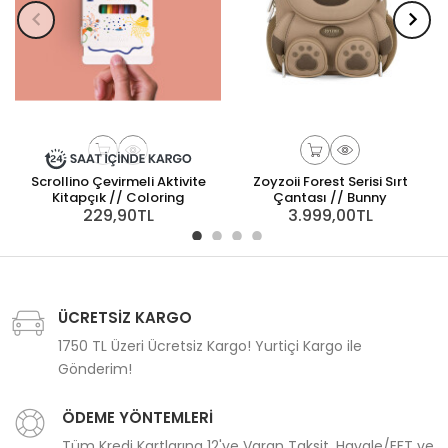
Scrollino Çevirmeli Aktivite
Zoyzoii Forest Serisi Sırt
Kitapçık // Coloring
Çantası // Bunny
229,90TL
3.999,00TL
ÜCRETSİZ KARGO
1750 TL Üzeri Ücretsiz Kargo! Yurtiçi Kargo ile
Gönderim!
ÖDEME YÖNTEMLERİ
Tüm Kredi Kartlarına 12'ye Varan Taksit, Havale/EFT ve