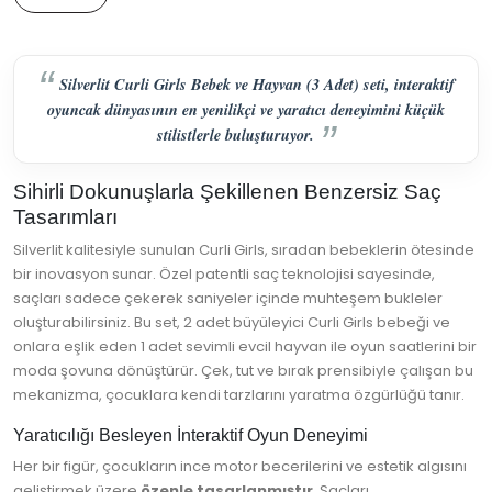
Silverlit Curli Girls Bebek ve Hayvan (3 Adet) seti, interaktif
oyuncak dünyasının en yenilikçi ve yaratıcı deneyimini küçük
stilistlerle buluşturuyor.
Sihirli Dokunuşlarla Şekillenen Benzersiz Saç
Tasarımları
Silverlit kalitesiyle sunulan Curli Girls, sıradan bebeklerin ötesinde
bir inovasyon sunar. Özel patentli saç teknolojisi sayesinde,
saçları sadece çekerek saniyeler içinde muhteşem bukleler
oluşturabilirsiniz. Bu set, 2 adet büyüleyici Curli Girls bebeği ve
onlara eşlik eden 1 adet sevimli evcil hayvan ile oyun saatlerini bir
moda şovuna dönüştürür. Çek, tut ve bırak prensibiyle çalışan bu
mekanizma, çocuklara kendi tarzlarını yaratma özgürlüğü tanır.
Yaratıcılığı Besleyen İnteraktif Oyun Deneyimi
Her bir figür, çocukların ince motor becerilerini ve estetik algısını
geliştirmek üzere
özenle tasarlanmıştır
. Saçları