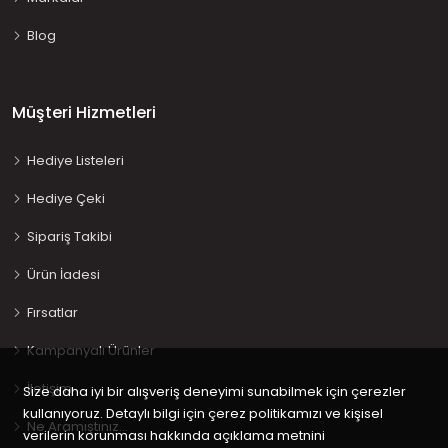
Blog
Müşteri Hizmetleri
Hediye Listeleri
Hediye Çeki
Sipariş Takibi
Ürün İadesi
Fırsatlar
Kampanyalı Ürünler
İletişim
Size daha iyi bir alışveriş deneyimi sunabilmek için çerezler
kullanıyoruz. Detaylı bilgi için çerez politikamızı ve kişisel
Ne Aramıştınız…
verilerin korunması hakkında açıklama metnini