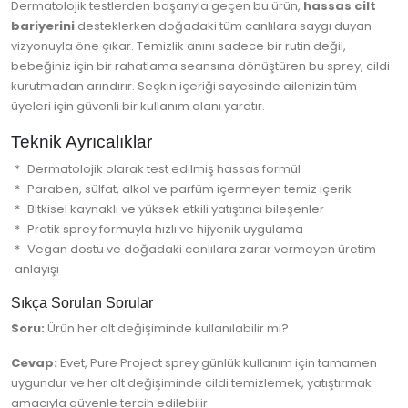
Dermatolojik testlerden başarıyla geçen bu ürün,
hassas cilt
bariyerini
desteklerken doğadaki tüm canlılara saygı duyan
vizyonuyla öne çıkar. Temizlik anını sadece bir rutin değil,
bebeğiniz için bir rahatlama seansına dönüştüren bu sprey, cildi
kurutmadan arındırır. Seçkin içeriği sayesinde ailenizin tüm
üyeleri için güvenli bir kullanım alanı yaratır.
Teknik Ayrıcalıklar
Dermatolojik olarak test edilmiş hassas formül
Paraben, sülfat, alkol ve parfüm içermeyen temiz içerik
Bitkisel kaynaklı ve yüksek etkili yatıştırıcı bileşenler
Pratik sprey formuyla hızlı ve hijyenik uygulama
Vegan dostu ve doğadaki canlılara zarar vermeyen üretim
anlayışı
Sıkça Sorulan Sorular
Soru:
Ürün her alt değişiminde kullanılabilir mi?
Cevap:
Evet, Pure Project sprey günlük kullanım için tamamen
uygundur ve her alt değişiminde cildi temizlemek, yatıştırmak
amacıyla güvenle tercih edilebilir.