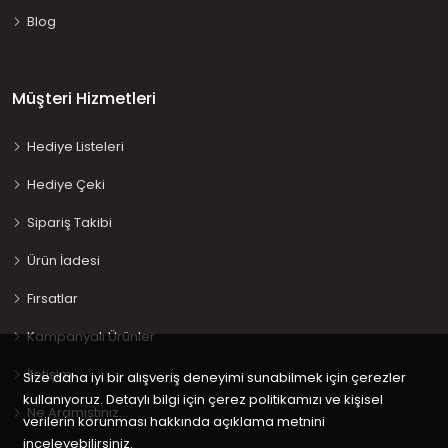
Blog
Müşteri Hizmetleri
Hediye Listeleri
Hediye Çeki
Sipariş Takibi
Ürün İadesi
Fırsatlar
Kampanyalı Ürünler
İletişim
Size daha iyi bir alışveriş deneyimi sunabilmek için çerezler
kullanıyoruz. Detaylı bilgi için çerez politikamızı ve kişisel
Ne Aramıştınız…
verilerin korunması hakkında açıklama metnini
inceleyebilirsiniz.