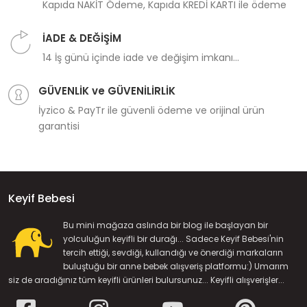
Kapıda NAKİT Ödeme, Kapıda KREDİ KARTI ile ödeme
İADE & DEĞİŞİM
14 İş günü içinde iade ve değişim imkanı...
GÜVENLİK ve GÜVENİLİRLİK
İyzico & PayTr ile güvenli ödeme ve orijinal ürün
garantisi
Keyif Bebesi
Bu mini mağaza aslında bir blog ile başlayan bir
yolculuğun keyifli bir durağı... Sadece Keyif Bebesi'nin
tercih ettiği, sevdiği, kullandığı ve önerdiği markaların
buluştuğu bir anne bebek alışveriş platformu:) Umarım
siz de aradığınız tüm keyifli ürünleri bulursunuz... Keyifli alışverişler...