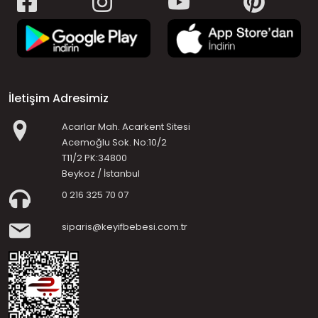
İletişim Adresimiz
Acarlar Mah. Acarkent Sitesi
Acemoğlu Sok. No:10/2
T11/2 PK:34800
Beykoz / İstanbul
0 216 325 70 07
siparis@keyifbebesi.com.tr