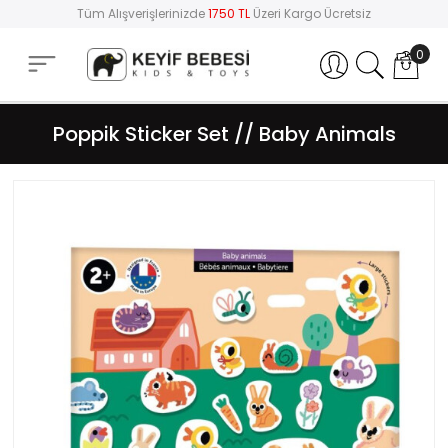
Tüm Alışverişlerinizde
1750 TL
Üzeri Kargo Ücretsiz
0
Hesabım
Poppik Sticker Set // Baby Animals