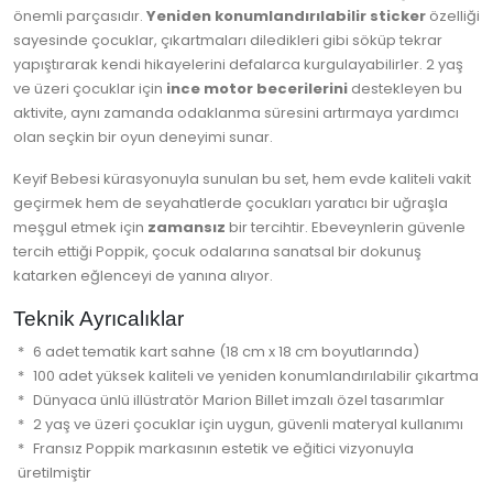
önemli parçasıdır.
Yeniden konumlandırılabilir sticker
özelliği
sayesinde çocuklar, çıkartmaları diledikleri gibi söküp tekrar
yapıştırarak kendi hikayelerini defalarca kurgulayabilirler. 2 yaş
ve üzeri çocuklar için
ince motor becerilerini
destekleyen bu
aktivite, aynı zamanda odaklanma süresini artırmaya yardımcı
olan seçkin bir oyun deneyimi sunar.
Keyif Bebesi kürasyonuyla sunulan bu set, hem evde kaliteli vakit
geçirmek hem de seyahatlerde çocukları yaratıcı bir uğraşla
meşgul etmek için
zamansız
bir tercihtir. Ebeveynlerin güvenle
tercih ettiği Poppik, çocuk odalarına sanatsal bir dokunuş
katarken eğlenceyi de yanına alıyor.
Teknik Ayrıcalıklar
6 adet tematik kart sahne (18 cm x 18 cm boyutlarında)
100 adet yüksek kaliteli ve yeniden konumlandırılabilir çıkartma
Dünyaca ünlü illüstratör Marion Billet imzalı özel tasarımlar
2 yaş ve üzeri çocuklar için uygun, güvenli materyal kullanımı
Fransız Poppik markasının estetik ve eğitici vizyonuyla
üretilmiştir