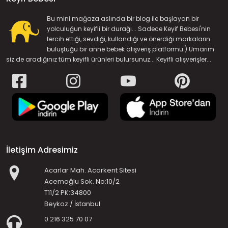
Bu mini mağaza aslında bir blog ile başlayan bir
yolculuğun keyifli bir durağı... Sadece Keyif Bebesi'nin
tercih ettiği, sevdiği, kullandığı ve önerdiği markaların
buluştuğu bir anne bebek alışveriş platformu:) Umarım
siz de aradığınız tüm keyifli ürünleri bulursunuz... Keyifli alışverişler...
İletişim Adresimiz
Acarlar Mah. Acarkent Sitesi
Acemoğlu Sok. No:10/2
T11/2 PK:34800
Beykoz / İstanbul
0 216 325 70 07