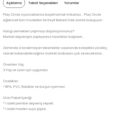
Açıklama
Taksit Seçenekleri
Yorumlar
Play Circle oyuncaklarına bayılmamak imkansız... Play Circle
eğlenceli tüm modelleri ile Keyif Bebesi'nde sizinle buluşuyor...
Hangi yemekleri yapmayı düşünüyorsunuz?
Market alışverişini yaptıysanız hazırlıklar başlasın...
Zeminde iz bırakmayan tekerlekler sayesinde kolaylıkla yürüteç
olarak kullanabileceğiniz market arabasını çok seveceksiniz...
Önerilen Yaş:
3 Yaş ve üzeri için uygundur.
Özellikler:
* BPA, PVC, ftalatlar ve kurşun içermez.
Ürün Paket İçeriği:
* 1 adet pembe alışveriş sepeti.
* 1 adet maden suyu şişesi