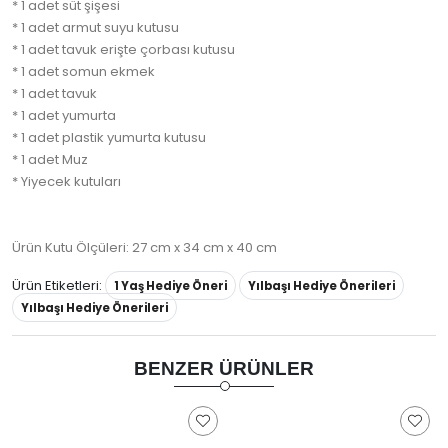
* 1 adet süt şişesi
* 1 adet armut suyu kutusu
* 1 adet tavuk erişte çorbası kutusu
* 1 adet somun ekmek
* 1 adet tavuk
* 1 adet yumurta
* 1 adet plastik yumurta kutusu
* 1 adet Muz
* Yiyecek kutuları
Ürün Kutu Ölçüleri: 27 cm x 34 cm x 40 cm
Ürün Etiketleri:
1 Yaş Hediye Öneri
Yılbaşı Hediye Önerileri
Yılbaşı Hediye Önerileri
BENZER ÜRÜNLER