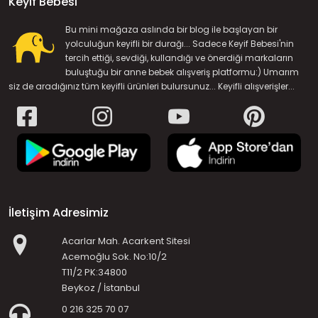
Keyif Bebesi
Bu mini mağaza aslında bir blog ile başlayan bir
yolculuğun keyifli bir durağı... Sadece Keyif Bebesi'nin
tercih ettiği, sevdiği, kullandığı ve önerdiği markaların
buluştuğu bir anne bebek alışveriş platformu:) Umarım
siz de aradığınız tüm keyifli ürünleri bulursunuz... Keyifli alışverişler...
İletişim Adresimiz
Acarlar Mah. Acarkent Sitesi
Acemoğlu Sok. No:10/2
T11/2 PK:34800
Beykoz / İstanbul
0 216 325 70 07