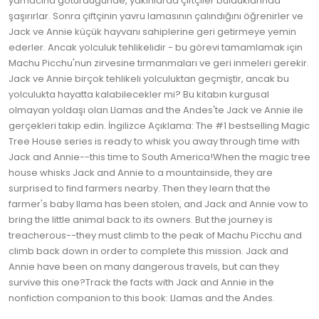
yamacına götürdüğünde, yakınlarda çiftçiler bulduklarında
şaşırırlar. Sonra çiftçinin yavru lamasının çalındığını öğrenirler ve
Jack ve Annie küçük hayvanı sahiplerine geri getirmeye yemin
ederler. Ancak yolculuk tehlikelidir - bu görevi tamamlamak için
Machu Picchu'nun zirvesine tırmanmaları ve geri inmeleri gerekir.
Jack ve Annie birçok tehlikeli yolculuktan geçmiştir, ancak bu
yolculukta hayatta kalabilecekler mi? Bu kitabın kurgusal
olmayan yoldaşı olan Llamas and the Andes'te Jack ve Annie ile
gerçekleri takip edin. İngilizce Açıklama: The #1 bestselling Magic
Tree House series is ready to whisk you away through time with
Jack and Annie--this time to South America!When the magic tree
house whisks Jack and Annie to a mountainside, they are
surprised to find farmers nearby. Then they learn that the
farmer's baby llama has been stolen, and Jack and Annie vow to
bring the little animal back to its owners. But the journey is
treacherous--they must climb to the peak of Machu Picchu and
climb back down in order to complete this mission. Jack and
Annie have been on many dangerous travels, but can they
survive this one?Track the facts with Jack and Annie in the
nonfiction companion to this book: Llamas and the Andes.