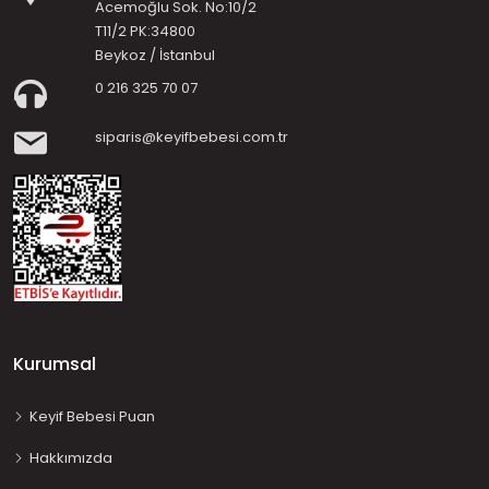
Acemoğlu Sok. No:10/2
T11/2 PK:34800
Beykoz / İstanbul
0 216 325 70 07
siparis@keyifbebesi.com.tr
Kurumsal
Keyif Bebesi Puan
Hakkımızda