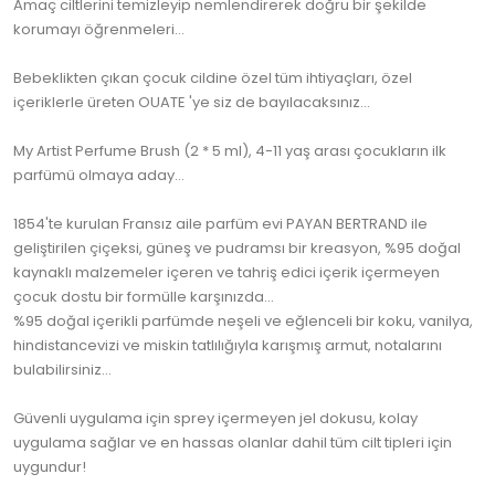
Amaç ciltlerini temizleyip nemlendirerek doğru bir şekilde
korumayı öğrenmeleri...
Bebeklikten çıkan çocuk cildine özel tüm ihtiyaçları, özel
içeriklerle üreten OUATE 'ye siz de bayılacaksınız...
My Artist Perfume Brush (2 * 5 ml), 4-11 yaş arası çocukların ilk
parfümü olmaya aday...
1854'te kurulan Fransız aile parfüm evi PAYAN BERTRAND ile
geliştirilen çiçeksi, güneş ve pudramsı bir kreasyon, %95 doğal
kaynaklı malzemeler içeren ve tahriş edici içerik içermeyen
çocuk dostu bir formülle karşınızda...
%95 doğal içerikli parfümde neşeli ve eğlenceli bir koku, vanilya,
hindistancevizi ve miskin tatlılığıyla karışmış armut, notalarını
bulabilirsiniz...
Güvenli uygulama için sprey içermeyen jel dokusu, kolay
uygulama sağlar ve en hassas olanlar dahil tüm cilt tipleri için
uygundur!