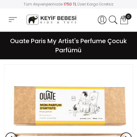
Tüm Alışverişlerinizde
1750 TL
Üzeri Kargo Ücretsiz
0
Hesabım
Ouate Paris My Artist's Perfume Çocuk
Parfümü