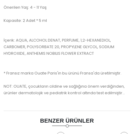
Önerilen Yaş: 4 - 11 Yaş
Kapasite: 2 Adet * 5 ml
İçerik: AQUA, ALCOHOL DENAT, PERFUME, 1,2-HEXANEDIOL,
CARBOMER, POLYSORBATE 20, PROPYLENE GLYCOL, SODIUM
HYDROXIDE, ANTHEMIS NOBILIS FLOWER EXTRACT
* Fransız marka Ouate Paris'in bu ürünü Fransa'da üretilmiştir.
NOT: OUATE, çocukların cildine ve sağlığına önem verdiğinden,
ürünler dermatolojik ve pediatrik kontrol altında test edilmiştir...
BENZER ÜRÜNLER