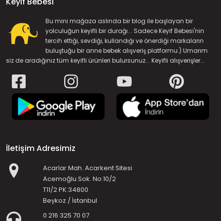
Keyif Bebesi
Bu mini mağaza aslında bir blog ile başlayan bir
yolculuğun keyifli bir durağı... Sadece Keyif Bebesi'nin
tercih ettiği, sevdiği, kullandığı ve önerdiği markaların
buluştuğu bir anne bebek alışveriş platformu:) Umarım
siz de aradığınız tüm keyifli ürünleri bulursunuz... Keyifli alışverişler...
İletişim Adresimiz
Acarlar Mah. Acarkent Sitesi
Acemoğlu Sok. No:10/2
T11/2 PK:34800
Beykoz / İstanbul
0 216 325 70 07