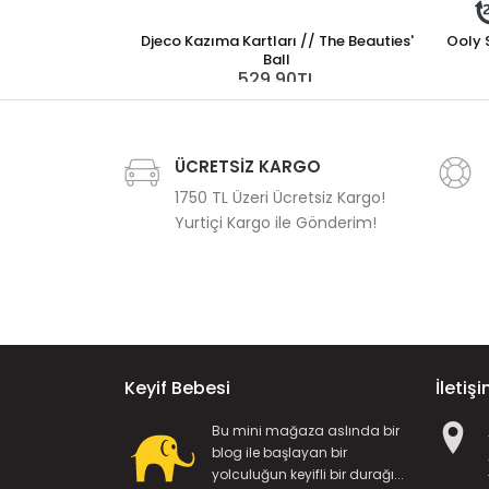
Djeco Kazıma Kartları // The Beauties'
Ooly 
Ball
529,90TL
ÜCRETSİZ KARGO
1750 TL Üzeri Ücretsiz Kargo!
Yurtiçi Kargo ile Gönderim!
Keyif Bebesi
İletiş
Bu mini mağaza aslında bir
blog ile başlayan bir
yolculuğun keyifli bir durağı...