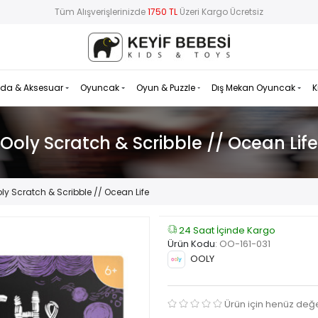
Tüm Alışverişlerinizde
1750 TL
Üzeri Kargo Ücretsiz
da & Aksesuar
Oyuncak
Oyun & Puzzle
Dış Mekan Oyuncak
K
Ooly Scratch & Scribble // Ocean Life
ly Scratch & Scribble // Ocean Life
24 Saat İçinde Kargo
Ürün Kodu
:
OO-161-031
OOLY
Ürün için henüz değ