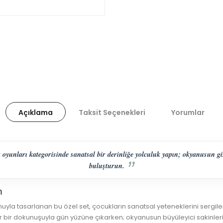
Açıklama
Taksit Seçenekleri
Yorumlar
a oyunları kategorisinde sanatsal bir derinliğe yolculuk yapın; okyanusun g
buluşturun.
n
nuyla tasarlanan bu özel set, çocukların sanatsal yeteneklerini sergile
er bir dokunuşuyla gün yüzüne çıkarken; okyanusun büyüleyici sakinleri