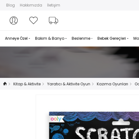
Blog
Hakkımızda
İletişim
Hesabım
Hesabım
Favorilerim
Sipariş Takibi
Anneye Özel
Bakım & Banyo
Beslenme
Bebek Gereçleri
Mo
Kitap & Aktivite
Yaratıcı & Aktivite Oyun
Kazıma Oyunları
Oo