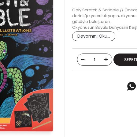
Ooly Scratch & Scribble // Ocean 
derinliğe yolculuk yapın; okyanu
gücüyle buluşturun.
Okyanusun Büyülü Dünyasını Keş
Devamını Oku...
SEPET