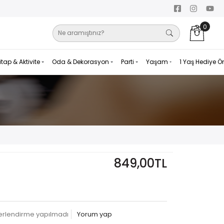
0
itap & Aktivite
Oda & Dekorasyon
Parti
Yaşam
1 Yaş Hediye Ö
849,00TL
erlendirme yapılmadı
Yorum yap