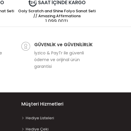
nat Seti
Ooly Scratch and Shine Folyo Sanat Seti
// Amazing Affirmations
1.099,00TL
Avenir Kazıma
2
GÜVENLİK ve GÜVENİLİRLİK
ve
İyzico & PayTr ile güvenli
ödeme ve orijinal ürün
garantisi
Müşteri Hizmetleri
Hediye Listeleri
Hediye Çeki