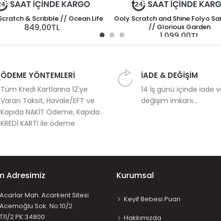
Scratch & Scribble // Ocean Life
Ooly Scratch and Shine Folyo Sa
849,00TL
// Glorious Garden
1.099,00TL
ÖDEME YÖNTEMLERİ
İADE & DEĞİŞİM
Tüm Kredi Kartlarına 12'ye
14 İş günü içinde iade 
Varan Taksit, Havale/EFT ve
değişim imkanı...
Kapıda NAKİT Ödeme, Kapıda
KREDİ KARTI ile ödeme
im Adresimiz
Kurumsal
Acarlar Mah. Acarkent Sitesi
Keyif Bebesi Puan
Acemoğlu Sok. No:10/2
T11/2 PK:34800
Hakkımızda