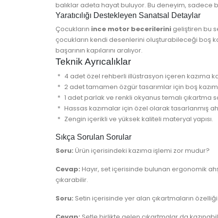
balıklar adeta hayat buluyor. Bu deneyim, sadece 
Yaratıcılığı Destekleyen Sanatsal Detaylar
Çocukların
ince motor becerilerini
geliştiren bu s
çocukların kendi desenlerini oluşturabileceği boş ka
başarının kapılarını aralıyor.
Teknik Ayrıcalıklar
4 adet özel rehberli illüstrasyon içeren kazıma kar
2 adet tamamen özgür tasarımlar için boş kazıma
1 adet parlak ve renkli okyanus temalı çıkartma s
Hassas kazımalar için özel olarak tasarlanmış a
Zengin içerikli ve yüksek kaliteli materyal yapısı.
Sıkça Sorulan Sorular
Soru:
Ürün içerisindeki kazıma işlemi zor mudur?
Cevap:
Hayır, set içerisinde bulunan ergonomik ah
çıkarabilir.
Soru:
Setin içerisinde yer alan çıkartmaların özelliğ
Cevap:
Setle birlikte gelen çıkartmalar da kazınabilir