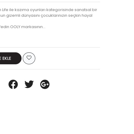
Life ile kazıma oyunları kategorisinde sanatsal bir
sun gizemli dünyasını çocuklarınızın seçkin hayal
fedin OOLY markasının…
E EKLE