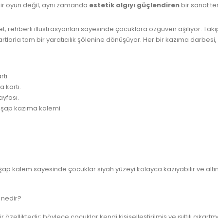
bir oyun değil, aynı zamanda
estetik algıyı güçlendiren
bir sanat ter
et, rehberli illüstrasyonları sayesinde çocuklara özgüven aşılıyor. Tak
rtlarla tam bir yaratıcılık şölenine dönüşüyor. Her bir kazıma darbesi
tı.
 kartı.
ayfası.
hşap kazıma kalemi.
şap kalem sayesinde çocuklar siyah yüzeyi kolayca kazıyabilir ve alt
i nedir?
 özelliktedir; böylece çocuklar kendi kişiselleştirilmiş ve ışıltılı çıkart