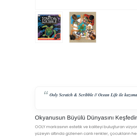
Ooly Scratch & Scribble // Ocean Life ile kazım
Okyanusun Büyülü Dünyasını Keşfedi
OOLY markasının estetik ve kaliteyi buluşturan vizyo
yüzeyin altında gizlenen canlı renkler, çocukların h