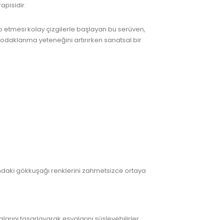
apisidir.
ip etmesi kolay çizgilerle başlayan bu serüven,
, odaklanma yeteneğini artırırken sanatsal bir
ındaki gökkuşağı renklerini zahmetsizce ortaya
malarını tasarlayarak eşyalarını süsleyebilirler.