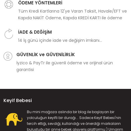
ÖDEME YÖNTEMLERİ
Tüm Kredi Kartlarına 12'ye Varan Taksit, Havale/EFT ve
Kapıda NAKİT Ödeme, Kapıda KREDİ KARTI ile ödeme
İADE & DEĞİŞİM
14 İş günü içinde iade ve değişim imkanı...
GÜVENLİK ve GÜVENİLİRLİK
İyzico & PayTr ile güvenli ödeme ve orijinal ürün
garantisi
Keyif Bebesi
Bu mini mağaza aslında bir blog ile başlayan bir
yolculuğun keyifli bir durağı... Sadece Keyif Bebesi'nin
tercih ettiği, sevdiği, kullandığı ve önerdiği markaların
buluştuğu bir anne bebek alışveriş platformu:) Umarım