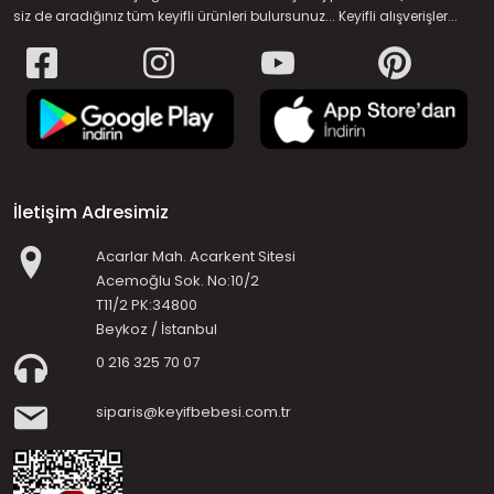
siz de aradığınız tüm keyifli ürünleri bulursunuz... Keyifli alışverişler...
İletişim Adresimiz
Acarlar Mah. Acarkent Sitesi
Acemoğlu Sok. No:10/2
T11/2 PK:34800
Beykoz / İstanbul
0 216 325 70 07
siparis@keyifbebesi.com.tr