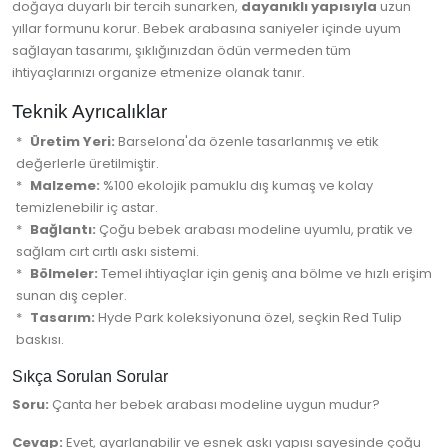
doğaya duyarlı bir tercih sunarken,
dayanıklı yapısıyla
uzun
yıllar formunu korur. Bebek arabasına saniyeler içinde uyum
sağlayan tasarımı, şıklığınızdan ödün vermeden tüm
ihtiyaçlarınızı organize etmenize olanak tanır.
Teknik Ayrıcalıklar
Üretim Yeri:
Barselona'da özenle tasarlanmış ve etik
değerlerle üretilmiştir.
Malzeme:
%100 ekolojik pamuklu dış kumaş ve kolay
temizlenebilir iç astar.
Bağlantı:
Çoğu bebek arabası modeline uyumlu, pratik ve
sağlam cırt cırtlı askı sistemi.
Bölmeler:
Temel ihtiyaçlar için geniş ana bölme ve hızlı erişim
sunan dış cepler.
Tasarım:
Hyde Park koleksiyonuna özel, seçkin Red Tulip
baskısı.
Sıkça Sorulan Sorular
Soru:
Çanta her bebek arabası modeline uygun mudur?
Cevap:
Evet, ayarlanabilir ve esnek askı yapısı sayesinde çoğu