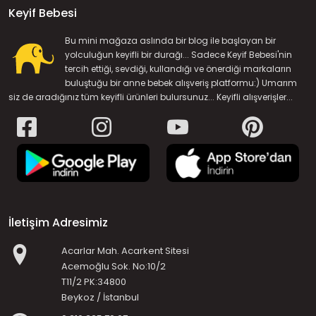
Keyif Bebesi
Bu mini mağaza aslında bir blog ile başlayan bir
yolculuğun keyifli bir durağı... Sadece Keyif Bebesi'nin
tercih ettiği, sevdiği, kullandığı ve önerdiği markaların
buluştuğu bir anne bebek alışveriş platformu:) Umarım
siz de aradığınız tüm keyifli ürünleri bulursunuz... Keyifli alışverişler...
İletişim Adresimiz
Acarlar Mah. Acarkent Sitesi
Acemoğlu Sok. No:10/2
T11/2 PK:34800
Beykoz / İstanbul