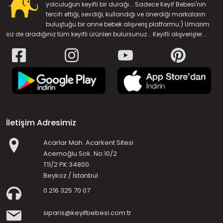
yolculuğun keyifli bir durağı... Sadece Keyif Bebesi'nin
tercih ettiği, sevdiği, kullandığı ve önerdiği markaların
buluştuğu bir anne bebek alışveriş platformu:) Umarım
siz de aradığınız tüm keyifli ürünleri bulursunuz... Keyifli alışverişler...
İletişim Adresimiz
Acarlar Mah. Acarkent Sitesi
Acemoğlu Sok. No:10/2
T11/2 PK:34800
Beykoz / İstanbul
0 216 325 70 07
siparis@keyifbebesi.com.tr