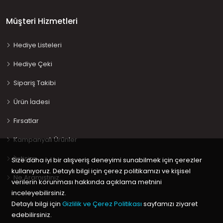
Müşteri Hizmetleri
Hediye Listeleri
Hediye Çeki
Sipariş Takibi
Ürün İadesi
Fırsatlar
Kampanyalı Ürünler
İletişim
Size daha iyi bir alışveriş deneyimi sunabilmek için çerezler
kullanıyoruz. Detaylı bilgi için çerez politikamızı ve kişisel
Ne Aramıştınız…
verilerin korunması hakkında açıklama metnini
inceleyebilirsiniz.
Detaylı bilgi için
Gizlilik ve Çerez Politikası
sayfamızı ziyaret
edebilirsiniz.