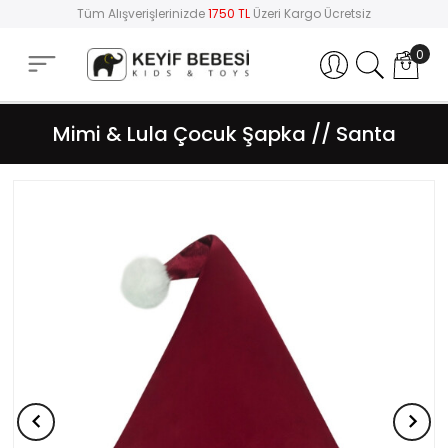
Tüm Alışverişlerinizde
1750 TL
Üzeri Kargo Ücretsiz
0
Hesabım
Mimi & Lula Çocuk Şapka // Santa