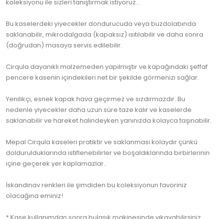
koleksiyonu ile sizleri tanıştırmak istiyoruz...
Bu kaselerdeki yiyecekler dondurucuda veya buzdolabında
saklanabilir, mikrodalgada (kapaksız) ısıtılabilir ve daha sonra
(doğrudan) masaya servis edilebilir.
Cirqula dayanıklı malzemeden yapılmıştır ve kapağındaki şeffaf
pencere kasenin içindekileri net bir şekilde görmenizi sağlar.
Yenilikçi, esnek kapak hava geçirmez ve sızdırmazdır. Bu
nedenle yiyecekler daha uzun süre taze kalır ve kaselerde
saklanabilir ve hareket halindeyken yanınızda kolayca taşınabilir.
Mepal Cirqula kaseleri pratiktir ve saklanması kolaydır çünkü
doldurulduklarında istiflenebilirler ve boşaldıklarında birbirlerinin
içine geçerek yer kaplamazlar..
İskandinav renkleri ile şimdiden bu koleksiyonun favoriniz
olacağına eminiz!
* Kase kullanımdan sonra bulaşık makinesinde yıkayabilirsiniz.