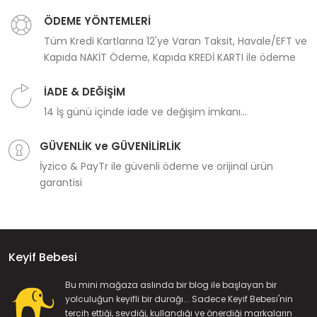
ÖDEME YÖNTEMLERİ
Tüm Kredi Kartlarına 12'ye Varan Taksit, Havale/EFT ve
Kapıda NAKİT Ödeme, Kapıda KREDİ KARTI ile ödeme
İADE & DEĞİŞİM
14 İş günü içinde iade ve değişim imkanı...
GÜVENLİK ve GÜVENİLİRLİK
İyzico & PayTr ile güvenli ödeme ve orijinal ürün
garantisi
Keyif Bebesi
Bu mini mağaza aslında bir blog ile başlayan bir
yolculuğun keyifli bir durağı... Sadece Keyif Bebesi'nin
tercih ettiği, sevdiği, kullandığı ve önerdiği markaların