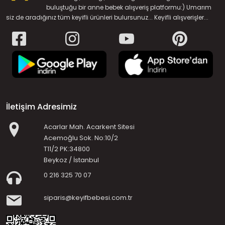
buluştuğu bir anne bebek alışveriş platformu:) Umarım
siz de aradığınız tüm keyifli ürünleri bulursunuz... Keyifli alışverişler...
İletişim Adresimiz
Acarlar Mah. Acarkent Sitesi
Acemoğlu Sok. No:10/2
T11/2 PK:34800
Beykoz / İstanbul
0 216 325 70 07
siparis@keyifbebesi.com.tr