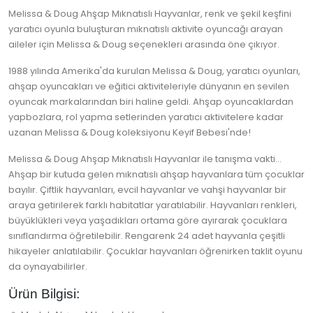
Melissa & Doug Ahşap Mıknatıslı Hayvanlar, renk ve şekil keşfini
yaratıcı oyunla buluşturan mıknatıslı aktivite oyuncağı arayan
aileler için Melissa & Doug seçenekleri arasında öne çıkıyor.
1988 yılında Amerika'da kurulan Melissa & Doug, yaratıcı oyunları,
ahşap oyuncakları ve eğitici aktiviteleriyle dünyanın en sevilen
oyuncak markalarından biri haline geldi. Ahşap oyuncaklardan
yapbozlara, rol yapma setlerinden yaratıcı aktivitelere kadar
uzanan Melissa & Doug koleksiyonu Keyif Bebesi'nde!
Melissa & Doug Ahşap Mıknatıslı Hayvanlar ile tanışma vakti...
Ahşap bir kutuda gelen mıknatıslı ahşap hayvanlara tüm çocuklar
bayılır. Çiftlik hayvanları, evcil hayvanlar ve vahşi hayvanlar bir
araya getirilerek farklı habitatlar yaratılabilir. Hayvanları renkleri,
büyüklükleri veya yaşadıkları ortama göre ayırarak çocuklara
sınıflandırma öğretilebilir. Rengarenk 24 adet hayvanla çeşitli
hikayeler anlatılabilir. Çocuklar hayvanları öğrenirken taklit oyunu
da oynayabilirler.
Ürün Bilgisi: