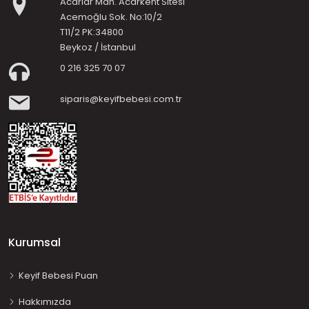
Acarlar Mah. Acarkent Sitesi
Acemoğlu Sok. No:10/2
T11/2 PK:34800
Beykoz / İstanbul
0 216 325 70 07
siparis@keyifbebesi.com.tr
Kurumsal
Keyif Bebesi Puan
Hakkımızda