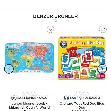
BENZER ÜRÜNLER
Janod Magnetibook -
Orchard Toys Red Dog Blue
Mıknatıslı Oyun // World
Dog