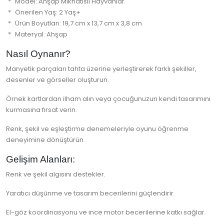
Model: Ahşap Mıknatıslı Hayvanlar
Önerilen Yaş: 2 Yaş+
Ürün Boyutları: 19,7 cm x 13,7 cm x 3,8 cm
Materyal: Ahşap
Nasıl Oynanır?
Manyetik parçaları tahta üzerine yerleştirerek farklı şekiller,
desenler ve görseller oluşturun.
Örnek kartlardan ilham alın veya çocuğunuzun kendi tasarımını
kurmasına fırsat verin.
Renk, şekil ve eşleştirme denemeleriyle oyunu öğrenme
deneyimine dönüştürün.
Gelişim Alanları:
Renk ve şekil algısını destekler.
Yaratıcı düşünme ve tasarım becerilerini güçlendirir.
El-göz koordinasyonu ve ince motor becerilerine katkı sağlar.