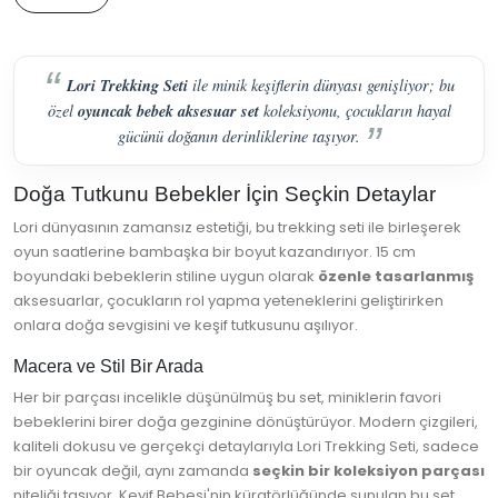
Lori Trekking Seti
ile minik keşiflerin dünyası genişliyor; bu
oyuncak bebek aksesuar set
özel
koleksiyonu, çocukların hayal
gücünü doğanın derinliklerine taşıyor.
Doğa Tutkunu Bebekler İçin Seçkin Detaylar
Lori dünyasının zamansız estetiği, bu trekking seti ile birleşerek
oyun saatlerine bambaşka bir boyut kazandırıyor. 15 cm
boyundaki bebeklerin stiline uygun olarak
özenle tasarlanmış
aksesuarlar, çocukların rol yapma yeteneklerini geliştirirken
onlara doğa sevgisini ve keşif tutkusunu aşılıyor.
Macera ve Stil Bir Arada
Her bir parçası incelikle düşünülmüş bu set, miniklerin favori
bebeklerini birer doğa gezginine dönüştürüyor. Modern çizgileri,
kaliteli dokusu ve gerçekçi detaylarıyla Lori Trekking Seti, sadece
bir oyuncak değil, aynı zamanda
seçkin bir koleksiyon parçası
niteliği taşıyor. Keyif Bebesi'nin küratörlüğünde sunulan bu set,