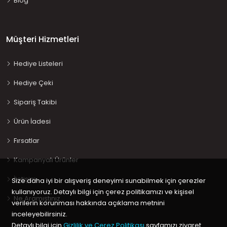
Blog
Müşteri Hizmetleri
Hediye Listeleri
Hediye Çeki
Sipariş Takibi
Ürün İadesi
Fırsatlar
Kampanyalı Ürünler
İletişim
Size daha iyi bir alışveriş deneyimi sunabilmek için çerezler
kullanıyoruz. Detaylı bilgi için çerez politikamızı ve kişisel
Ne Aramıştınız…
verilerin korunması hakkında açıklama metnini
inceleyebilirsiniz.
Detaylı bilgi için
Gizlilik ve Çerez Politikası
sayfamızı ziyaret