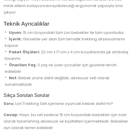
minik ellerin kolayca kavrayabileceği ergonomik yapısıyla öne
çıkıyor.
Teknik Ayrıcalıklar
Uyum:
15 cm boyundaki tüm Lori bebekler ile tam uyumludur.
İçerik:
Görselde yer alan tüm tematik trekking aksesuarlarını
kapsar.
Paket Ölçüleri:
22 cm x 17 cm x 4 cm boyutlarında şık ambalaj
tasarımı.
Önerilen Yaş:
3 yaş ve üzeri çocuklar için güvenle tercih
edilebilir.
Not:
Bebek ürüne dahil değildir, aksesuar seti olarak
sunulmaktadır.
Sıkça Sorulan Sorular
Soru:
Lori Trekking Seti içerisine oyuncak bebek dahil mi?
Cevap:
Hayır, bu set sadece 15 cm boyundaki bebekler için özel
olarak tasarlanmış aksesuar ve kıyafetleri içermektedir. Bebekler
ayrı olarak temin edilebilir.