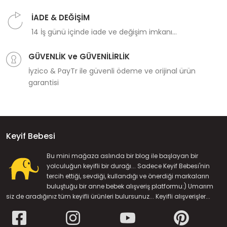
İADE & DEĞİŞİM
14 İş günü içinde iade ve değişim imkanı...
GÜVENLİK ve GÜVENİLİRLİK
İyzico & PayTr ile güvenli ödeme ve orijinal ürün
garantisi
Keyif Bebesi
Bu mini mağaza aslında bir blog ile başlayan bir
yolculuğun keyifli bir durağı... Sadece Keyif Bebesi'nin
tercih ettiği, sevdiği, kullandığı ve önerdiği markaların
buluştuğu bir anne bebek alışveriş platformu:) Umarım
siz de aradığınız tüm keyifli ürünleri bulursunuz... Keyifli alışverişler...