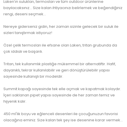
Laken’ın sulukları, termosları ve tüm outdoor ürünlerine
bayılacaksınız… Size kalan ihtiyacınızı belirlemek ve beğendiğiniz
rengi, deseni seçmek…
Nereye giderseniz gidin, her zaman sizinle gelecek bir suluk ile
sizleri tanıştırmak istiyoruz!
Özel çelik termosları ile efsane olan Laken, tritan grubunda da
çok iddialı ve başarılı.
Tritan, tek kullanımlık plastiğe mükemmel bir alternatiftir. Hafif,
dayanıklı, tekrar kullanılabilir ve geri dönüştürülebilir yapısı
sayesinde kullanışlı bir modeldir.
Summit kapağı sayesinde tek elle açmak ve kapatmak kolaydır.
İçeri saklanan pipet yapısı sayesinde de her zaman temiz ve
hijyenik kalır.
450 ml'lik boyu ve eğlenceli desenleri ile çocuğunuzun favorisi
olacağına eminiz. Size kalan tek şey ise desenine karar vermek...