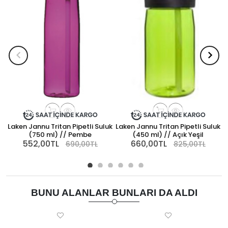
Laken Jannu Tritan Pipetli Suluk
Laken Jannu Tritan Pipetli Suluk
L
(750 ml) // Pembe
(450 ml) // Açık Yeşil
552,00TL
660,00TL
690,00TL
825,00TL
BUNU ALANLAR BUNLARI DA ALDI