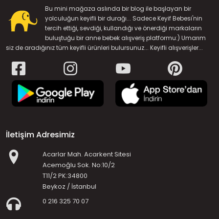
Bu mini mağaza aslında bir blog ile başlayan bir
yolculuğun keyifli bir durağı... Sadece Keyif Bebesi'nin
tercih ettiği, sevdiği, kullandığı ve önerdiği markaların
buluştuğu bir anne bebek alışveriş platformu:) Umarım
siz de aradığınız tüm keyifli ürünleri bulursunuz... Keyifli alışverişler...
İletişim Adresimiz
Acarlar Mah. Acarkent Sitesi
Acemoğlu Sok. No:10/2
T11/2 PK:34800
Beykoz / İstanbul
0 216 325 70 07