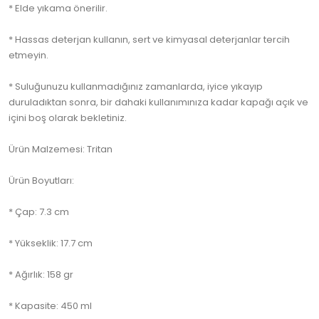
* Elde yıkama önerilir.
* Hassas deterjan kullanın, sert ve kimyasal deterjanlar tercih
etmeyin.
* Suluğunuzu kullanmadığınız zamanlarda, iyice yıkayıp
duruladıktan sonra, bir dahaki kullanımınıza kadar kapağı açık ve
içini boş olarak bekletiniz.
Ürün Malzemesi: Tritan
Ürün Boyutları:
* Çap: 7.3 cm
* Yükseklik: 17.7 cm
* Ağırlık: 158 gr
* Kapasite: 450 ml