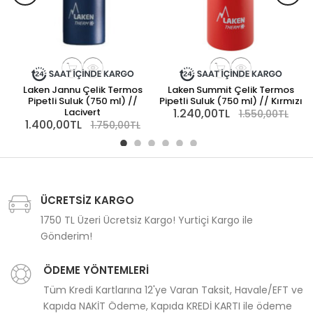
Laken Jannu Çelik Termos
Laken Summit Çelik Termos
Pipetli Suluk (750 ml) //
Pipetli Suluk (750 ml) // Kırmızı
Lacivert
1.240,00TL
1.550,00TL
1.400,00TL
1.750,00TL
ÜCRETSİZ KARGO
1750 TL Üzeri Ücretsiz Kargo! Yurtiçi Kargo ile
Gönderim!
ÖDEME YÖNTEMLERİ
Tüm Kredi Kartlarına 12'ye Varan Taksit, Havale/EFT ve
Kapıda NAKİT Ödeme, Kapıda KREDİ KARTI ile ödeme