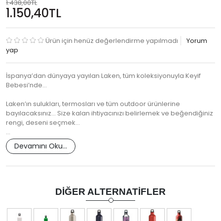
1.438,00TL
1.150,40TL
Ürün için henüz değerlendirme yapılmadı
Yorum
yap
İspanya’dan dünyaya yayılan Laken, tüm koleksiyonuyla Keyif
Bebesi’nde…
Laken’ın sulukları, termosları ve tüm outdoor ürünlerine
bayılacaksınız… Size kalan ihtiyacınızı belirlemek ve beğendiğiniz
rengi, deseni seçmek…
…
Devamını Oku...
DIĞER ALTERNATIFLER