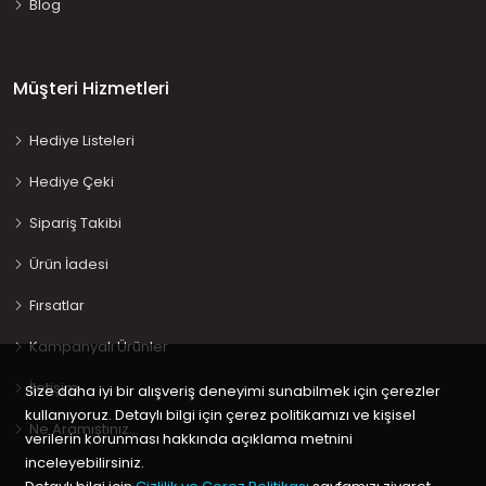
Blog
Müşteri Hizmetleri
Hediye Listeleri
Hediye Çeki
Sipariş Takibi
Ürün İadesi
Fırsatlar
Kampanyalı Ürünler
İletişim
Size daha iyi bir alışveriş deneyimi sunabilmek için çerezler
kullanıyoruz. Detaylı bilgi için çerez politikamızı ve kişisel
Ne Aramıştınız…
verilerin korunması hakkında açıklama metnini
inceleyebilirsiniz.