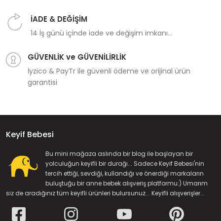
İADE & DEĞİŞİM
14 İş günü içinde iade ve değişim imkanı...
GÜVENLİK ve GÜVENİLİRLİK
İyzico & PayTr ile güvenli ödeme ve orijinal ürün
garantisi
Keyif Bebesi
Bu mini mağaza aslında bir blog ile başlayan bir
yolculuğun keyifli bir durağı... Sadece Keyif Bebesi'nin
tercih ettiği, sevdiği, kullandığı ve önerdiği markaların
buluştuğu bir anne bebek alışveriş platformu:) Umarım
siz de aradığınız tüm keyifli ürünleri bulursunuz... Keyifli alışverişler...