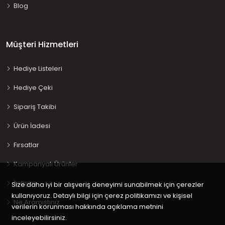
Blog
Müşteri Hizmetleri
Hediye Listeleri
Hediye Çeki
Sipariş Takibi
Ürün İadesi
Fırsatlar
Kampanyalı Ürünler
İletişim
Size daha iyi bir alışveriş deneyimi sunabilmek için çerezler
kullanıyoruz. Detaylı bilgi için çerez politikamızı ve kişisel
Ne Aramıştınız…
verilerin korunması hakkında açıklama metnini
inceleyebilirsiniz.