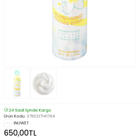
24 Saat İçinde Kargo
Ürün Kodu
:
3760217141794
INUWET
650,00TL