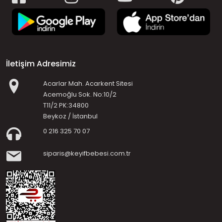
İletişim Adresimiz
Acarlar Mah. Acarkent Sitesi
Acemoğlu Sok. No:10/2
T11/2 PK:34800
Beykoz / İstanbul
0 216 325 70 07
siparis@keyifbebesi.com.tr