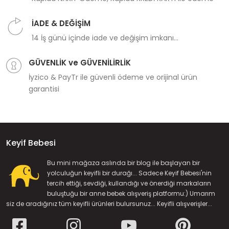
İADE & DEĞİŞİM
14 İş günü içinde iade ve değişim imkanı...
GÜVENLİK ve GÜVENİLİRLİK
İyzico & PayTr ile güvenli ödeme ve orijinal ürün
garantisi
Keyif Bebesi
Bu mini mağaza aslında bir blog ile başlayan bir
yolculuğun keyifli bir durağı... Sadece Keyif Bebesi'nin
tercih ettiği, sevdiği, kullandığı ve önerdiği markaların
buluştuğu bir anne bebek alışveriş platformu:) Umarım
siz de aradığınız tüm keyifli ürünleri bulursunuz... Keyifli alışverişler...