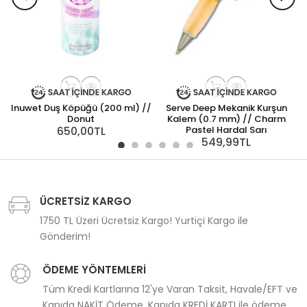
Inuwet Duş Köpüğü (200 ml) //
Serve Deep Mekanik Kurşun
S
Donut
Kalem (0.7 mm) // Charm
650,00TL
Pastel Hardal Sarı
549,99TL
ÜCRETSİZ KARGO
1750 TL Üzeri Ücretsiz Kargo! Yurtiçi Kargo ile
Gönderim!
ÖDEME YÖNTEMLERİ
Tüm Kredi Kartlarına 12'ye Varan Taksit, Havale/EFT ve
Kapıda NAKİT Ödeme, Kapıda KREDİ KARTI ile ödeme