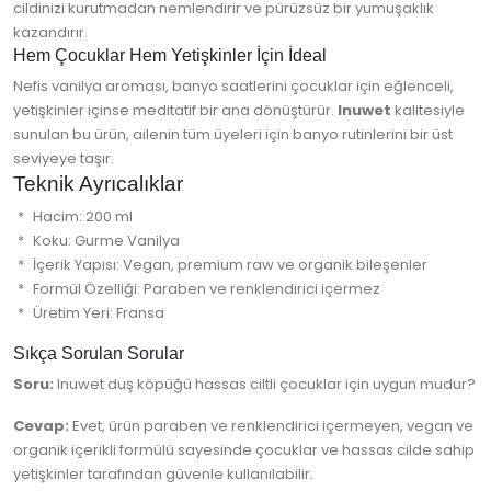
cildinizi kurutmadan nemlendirir ve pürüzsüz bir yumuşaklık
kazandırır.
Hem Çocuklar Hem Yetişkinler İçin İdeal
Nefis vanilya aroması, banyo saatlerini çocuklar için eğlenceli,
yetişkinler içinse meditatif bir ana dönüştürür.
Inuwet
kalitesiyle
sunulan bu ürün, ailenin tüm üyeleri için banyo rutinlerini bir üst
seviyeye taşır.
Teknik Ayrıcalıklar
Hacim: 200 ml
Koku: Gurme Vanilya
İçerik Yapısı: Vegan, premium raw ve organik bileşenler
Formül Özelliği: Paraben ve renklendirici içermez
Üretim Yeri: Fransa
Sıkça Sorulan Sorular
Soru:
Inuwet duş köpüğü hassas ciltli çocuklar için uygun mudur?
Cevap:
Evet, ürün paraben ve renklendirici içermeyen, vegan ve
organik içerikli formülü sayesinde çocuklar ve hassas cilde sahip
yetişkinler tarafından güvenle kullanılabilir.