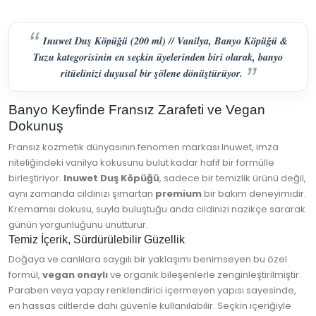
Inuwet Duş Köpüğü (200 ml) // Vanilya, Banyo Köpüğü &
Tuzu kategorisinin en seçkin üyelerinden biri olarak, banyo
ritüelinizi duyusal bir şölene dönüştürüyor.
Banyo Keyfinde Fransız Zarafeti ve Vegan
Dokunuş
Fransız kozmetik dünyasının fenomen markası Inuwet, imza
niteliğindeki vanilya kokusunu bulut kadar hafif bir formülle
birleştiriyor.
Inuwet Duş Köpüğü
, sadece bir temizlik ürünü değil,
aynı zamanda cildinizi şımartan
premium
bir bakım deneyimidir.
Kremamsı dokusu, suyla buluştuğu anda cildinizi nazikçe sararak
günün yorgunluğunu unutturur.
Temiz İçerik, Sürdürülebilir Güzellik
Doğaya ve canlılara saygılı bir yaklaşımı benimseyen bu özel
formül,
vegan onaylı
ve organik bileşenlerle zenginleştirilmiştir.
Paraben veya yapay renklendirici içermeyen yapısı sayesinde,
en hassas ciltlerde dahi güvenle kullanılabilir. Seçkin içeriğiyle