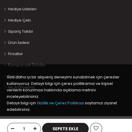
Hediye Listeleri
Hediye Çeki
Sipariş Takibi
Ürün İadesi
Fırsatlar
Kampanyalı Ürünler
İletişim
Size daha iyi bir alışveriş deneyimi sunabilmek için çerezler
kullanıyoruz. Detaylı bilgi için çerez politikamızı ve kişisel
Ne Aramıştınız…
verilerin korunması hakkında açıklama metnini
inceleyebilirsiniz.
Detaylı bilgi için
Gizlilik ve Çerez Politikası
sayfamızı ziyaret
edebilirsiniz.
Copyright © 2020 Keyif Bebesi | Kids & Toys, Geliştirici
Kabuk
Tamam
Yazılım
SEPETE EKLE