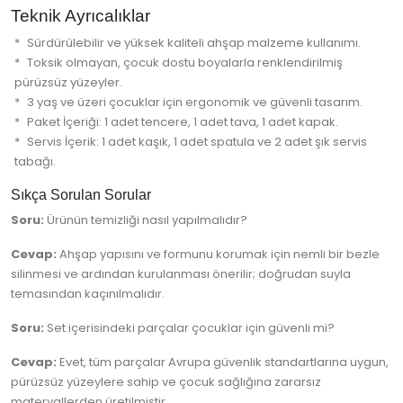
Teknik Ayrıcalıklar
Sürdürülebilir ve yüksek kaliteli ahşap malzeme kullanımı.
Toksik olmayan, çocuk dostu boyalarla renklendirilmiş
pürüzsüz yüzeyler.
3 yaş ve üzeri çocuklar için ergonomik ve güvenli tasarım.
Paket İçeriği: 1 adet tencere, 1 adet tava, 1 adet kapak.
Servis İçerik: 1 adet kaşık, 1 adet spatula ve 2 adet şık servis
tabağı.
Sıkça Sorulan Sorular
Soru:
Ürünün temizliği nasıl yapılmalıdır?
Cevap:
Ahşap yapısını ve formunu korumak için nemli bir bezle
silinmesi ve ardından kurulanması önerilir; doğrudan suyla
temasından kaçınılmalıdır.
Soru:
Set içerisindeki parçalar çocuklar için güvenli mi?
Cevap:
Evet, tüm parçalar Avrupa güvenlik standartlarına uygun,
pürüzsüz yüzeylere sahip ve çocuk sağlığına zararsız
materyallerden üretilmiştir.