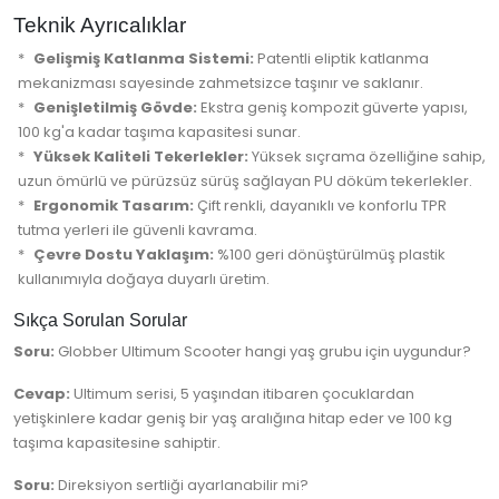
Teknik Ayrıcalıklar
Gelişmiş Katlanma Sistemi:
Patentli eliptik katlanma
mekanizması sayesinde zahmetsizce taşınır ve saklanır.
Genişletilmiş Gövde:
Ekstra geniş kompozit güverte yapısı,
100 kg'a kadar taşıma kapasitesi sunar.
Yüksek Kaliteli Tekerlekler:
Yüksek sıçrama özelliğine sahip,
uzun ömürlü ve pürüzsüz sürüş sağlayan PU döküm tekerlekler.
Ergonomik Tasarım:
Çift renkli, dayanıklı ve konforlu TPR
tutma yerleri ile güvenli kavrama.
Çevre Dostu Yaklaşım:
%100 geri dönüştürülmüş plastik
kullanımıyla doğaya duyarlı üretim.
Sıkça Sorulan Sorular
Soru:
Globber Ultimum Scooter hangi yaş grubu için uygundur?
Cevap:
Ultimum serisi, 5 yaşından itibaren çocuklardan
yetişkinlere kadar geniş bir yaş aralığına hitap eder ve 100 kg
taşıma kapasitesine sahiptir.
Soru:
Direksiyon sertliği ayarlanabilir mi?