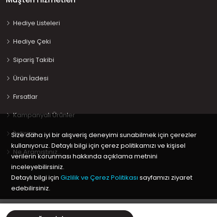
Hediye Listeleri
Hediye Çeki
Sipariş Takibi
Ürün İadesi
Fırsatlar
Kampanyalı Ürünler
İletişim
Size daha iyi bir alışveriş deneyimi sunabilmek için çerezler
kullanıyoruz. Detaylı bilgi için çerez politikamızı ve kişisel
Ne Aramıştınız…
verilerin korunması hakkında açıklama metnini
inceleyebilirsiniz.
Detaylı bilgi için
Gizlilik ve Çerez Politikası
sayfamızı ziyaret
edebilirsiniz.
Copyright © 2020 Keyif Bebesi | Kids & Toys, Geliştirici
Kabuk
Tamam