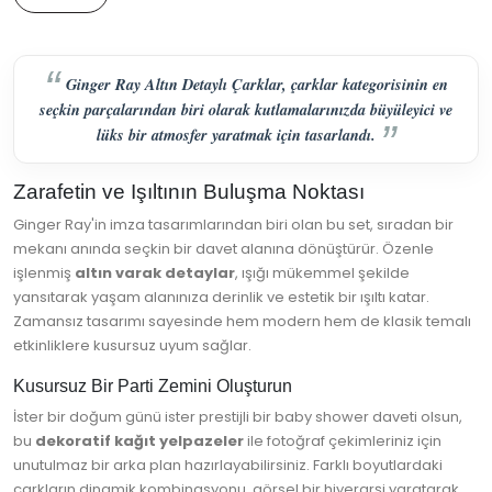
Ginger Ray Altın Detaylı Çarklar, çarklar kategorisinin en
seçkin parçalarından biri olarak kutlamalarınızda büyüleyici ve
lüks bir atmosfer yaratmak için tasarlandı.
Zarafetin ve Işıltının Buluşma Noktası
Ginger Ray'in imza tasarımlarından biri olan bu set, sıradan bir
mekanı anında seçkin bir davet alanına dönüştürür. Özenle
işlenmiş
altın varak detaylar
, ışığı mükemmel şekilde
yansıtarak yaşam alanınıza derinlik ve estetik bir ışıltı katar.
Zamansız tasarımı sayesinde hem modern hem de klasik temalı
etkinliklere kusursuz uyum sağlar.
Kusursuz Bir Parti Zemini Oluşturun
İster bir doğum günü ister prestijli bir baby shower daveti olsun,
bu
dekoratif kağıt yelpazeler
ile fotoğraf çekimleriniz için
unutulmaz bir arka plan hazırlayabilirsiniz. Farklı boyutlardaki
çarkların dinamik kombinasyonu, görsel bir hiyerarşi yaratarak