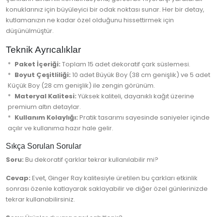
konuklarınız için büyüleyici bir odak noktası sunar. Her bir detay,
kutlamanızın ne kadar özel olduğunu hissettirmek için
düşünülmüştür.
Teknik Ayrıcalıklar
Paket İçeriği:
Toplam 15 adet dekoratif çark süslemesi.
Boyut Çeşitliliği:
10 adet Büyük Boy (38 cm genişlik) ve 5 adet
Küçük Boy (28 cm genişlik) ile zengin görünüm.
Materyal Kalitesi:
Yüksek kaliteli, dayanıklı kağıt üzerine
premium altın detaylar.
Kullanım Kolaylığı:
Pratik tasarımı sayesinde saniyeler içinde
açılır ve kullanıma hazır hale gelir.
Sıkça Sorulan Sorular
Soru:
Bu dekoratif çarklar tekrar kullanılabilir mi?
Cevap:
Evet, Ginger Ray kalitesiyle üretilen bu çarkları etkinlik
sonrası özenle katlayarak saklayabilir ve diğer özel günlerinizde
tekrar kullanabilirsiniz.