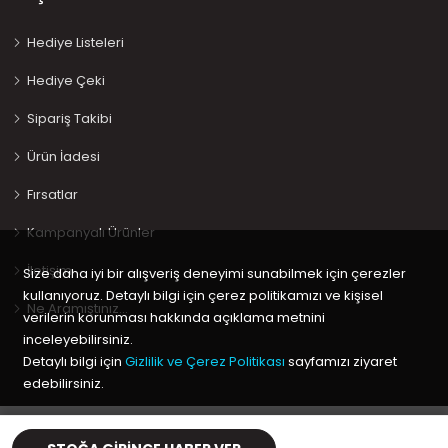
Hediye Listeleri
Hediye Çeki
Sipariş Takibi
Ürün İadesi
Fırsatlar
Kampanyalı Ürünler
İletişim
Size daha iyi bir alışveriş deneyimi sunabilmek için çerezler
kullanıyoruz. Detaylı bilgi için çerez politikamızı ve kişisel
Ne Aramıştınız…
verilerin korunması hakkında açıklama metnini
inceleyebilirsiniz.
Detaylı bilgi için
Gizlilik ve Çerez Politikası
sayfamızı ziyaret
edebilirsiniz.
Copyright © 2020 Keyif Bebesi | Kids & Toys, Geliştirici
Kabuk
Tamam
Yazılım