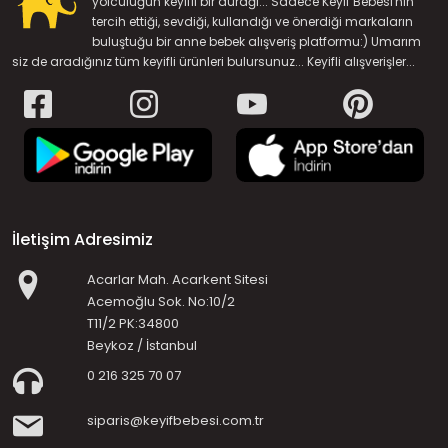
yolculuğun keyifli bir durağı... Sadece Keyif Bebesi'nin
tercih ettiği, sevdiği, kullandığı ve önerdiği markaların
buluştuğu bir anne bebek alışveriş platformu:) Umarım
siz de aradığınız tüm keyifli ürünleri bulursunuz... Keyifli alışverişler...
İletişim Adresimiz
Acarlar Mah. Acarkent Sitesi
Acemoğlu Sok. No:10/2
T11/2 PK:34800
Beykoz / İstanbul
0 216 325 70 07
siparis@keyifbebesi.com.tr