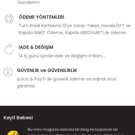
Gönderim!
ÖDEME YÖNTEMLERİ
Tüm Kredi Kartlarına 12'ye Varan Taksit, Havale/EFT ve
Kapıda NAKİT Ödeme, Kapıda KREDİ KARTI ile ödeme
İADE & DEĞİŞİM
14 İş günü içinde iade ve değişim imkanı...
GÜVENLİK ve GÜVENİLİRLİK
İyzico & PayTr ile güvenli ödeme ve orijinal ürün
garantisi
Keyif Bebesi
Bu mini mağaza aslında bir blog ile başlayan bir