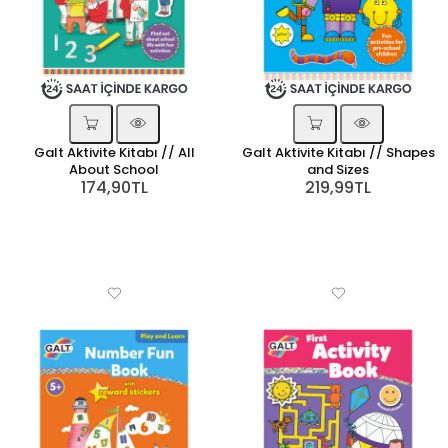
Galt Aktivite Kitabı // All
Galt Aktivite Kitabı // Shapes
About School
and Sizes
174,90TL
219,99TL