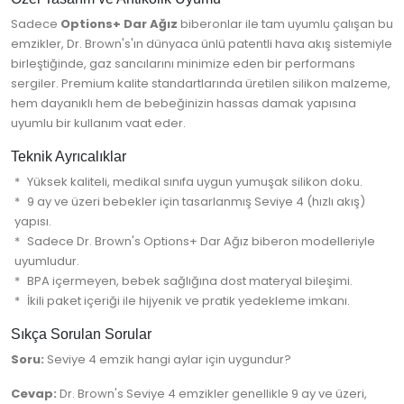
Sadece
Options+ Dar Ağız
biberonlar ile tam uyumlu çalışan bu
emzikler, Dr. Brown's'ın dünyaca ünlü patentli hava akış sistemiyle
birleştiğinde, gaz sancılarını minimize eden bir performans
sergiler. Premium kalite standartlarında üretilen silikon malzeme,
hem dayanıklı hem de bebeğinizin hassas damak yapısına
uyumlu bir kullanım vaat eder.
Teknik Ayrıcalıklar
Yüksek kaliteli, medikal sınıfa uygun yumuşak silikon doku.
9 ay ve üzeri bebekler için tasarlanmış Seviye 4 (hızlı akış)
yapısı.
Sadece Dr. Brown's Options+ Dar Ağız biberon modelleriyle
uyumludur.
BPA içermeyen, bebek sağlığına dost materyal bileşimi.
İkili paket içeriği ile hijyenik ve pratik yedekleme imkanı.
Sıkça Sorulan Sorular
Soru:
Seviye 4 emzik hangi aylar için uygundur?
Cevap:
Dr. Brown's Seviye 4 emzikler genellikle 9 ay ve üzeri,