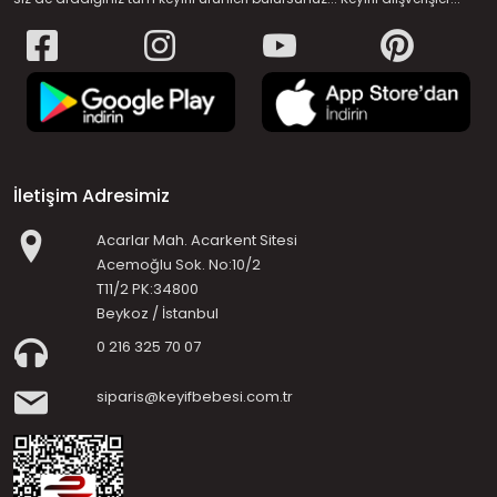
İletişim Adresimiz
Acarlar Mah. Acarkent Sitesi
Acemoğlu Sok. No:10/2
T11/2 PK:34800
Beykoz / İstanbul
0 216 325 70 07
siparis@keyifbebesi.com.tr