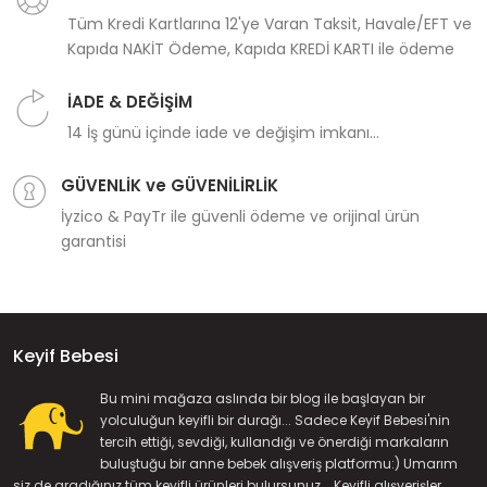
Tüm Kredi Kartlarına 12'ye Varan Taksit, Havale/EFT ve
Kapıda NAKİT Ödeme, Kapıda KREDİ KARTI ile ödeme
İADE & DEĞİŞİM
14 İş günü içinde iade ve değişim imkanı...
GÜVENLİK ve GÜVENİLİRLİK
İyzico & PayTr ile güvenli ödeme ve orijinal ürün
garantisi
Keyif Bebesi
Bu mini mağaza aslında bir blog ile başlayan bir
yolculuğun keyifli bir durağı... Sadece Keyif Bebesi'nin
tercih ettiği, sevdiği, kullandığı ve önerdiği markaların
buluştuğu bir anne bebek alışveriş platformu:) Umarım
siz de aradığınız tüm keyifli ürünleri bulursunuz... Keyifli alışverişler...