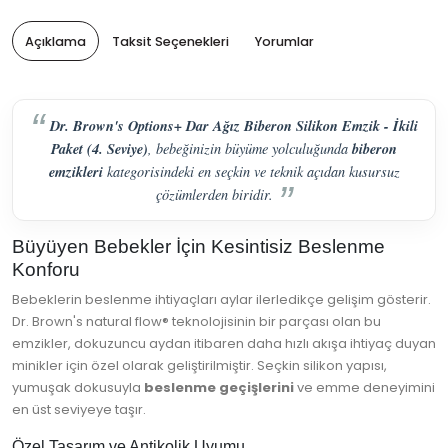
Açıklama
Taksit Seçenekleri
Yorumlar
Dr. Brown's Options+ Dar Ağız Biberon Silikon Emzik - İkili
Paket (4. Seviye)
biberon
, bebeğinizin büyüme yolculuğunda
emzikleri
kategorisindeki en seçkin ve teknik açıdan kusursuz
çözümlerden biridir.
Büyüyen Bebekler İçin Kesintisiz Beslenme
Konforu
Bebeklerin beslenme ihtiyaçları aylar ilerledikçe gelişim gösterir.
Dr. Brown's natural flow® teknolojisinin bir parçası olan bu
emzikler, dokuzuncu aydan itibaren daha hızlı akışa ihtiyaç duyan
minikler için özel olarak geliştirilmiştir. Seçkin silikon yapısı,
yumuşak dokusuyla
beslenme geçişlerini
ve emme deneyimini
en üst seviyeye taşır.
Özel Tasarım ve Antikolik Uyumu