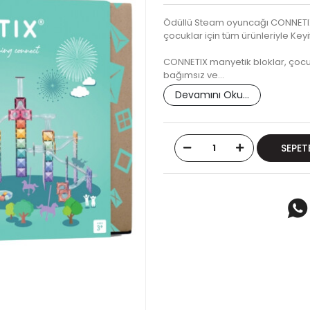
Ödüllü Steam oyuncağı CONNETIX,
çocuklar için tüm ürünleriyle Key
CONNETIX manyetik bloklar, çocuk
bağımsız ve…
Devamını Oku...
SEPET