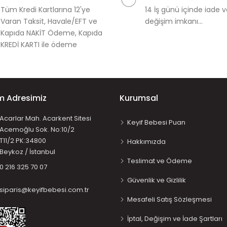
Tüm Kredi Kartlarına 12'ye
14 İş günü içinde iade 
Varan Taksit, Havale/EFT ve
değişim imkanı...
Kapıda NAKİT Ödeme, Kapıda
KREDİ KARTI ile ödeme
im Adresimiz
Kurumsal
Acarlar Mah. Acarkent Sitesi
Keyif Bebesi Puan
Acemoğlu Sok. No:10/2
T11/2 PK:34800
Hakkımızda
Beykoz / İstanbul
Teslimat ve Ödeme
0 216 325 70 07
Güvenlik ve Gizlilik
siparis@keyifbebesi.com.tr
Mesafeli Satış Sözleşmesi
İptal, Değişim ve İade Şartları