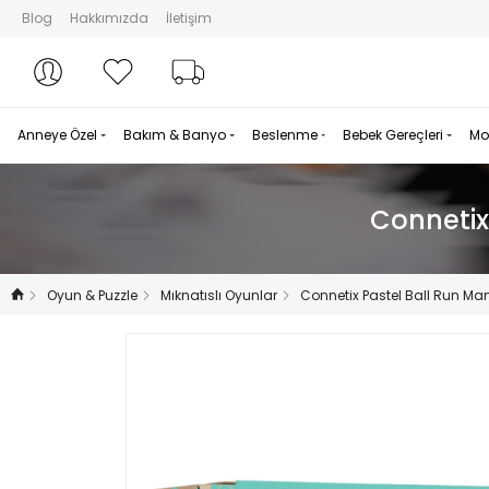
Blog
Hakkımızda
İletişim
Hesabım
Hesabım
Favorilerim
Sipariş Takibi
Anneye Özel
Bakım & Banyo
Beslenme
Bebek Gereçleri
Mo
Connetix
Oyun & Puzzle
Mıknatıslı Oyunlar
Connetix Pastel Ball Run Man