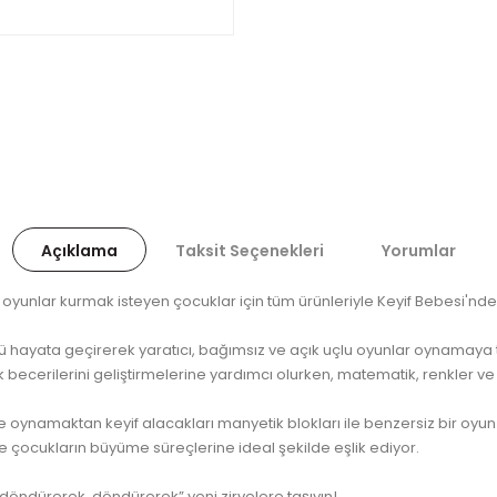
Açıklama
Taksit Seçenekleri
Yorumlar
oyunlar kurmak isteyen çocuklar için tüm ürünleriyle Keyif Bebesi'nde
 hayata geçirerek yaratıcı, bağımsız ve açık uçlu oyunlar oynamaya t
ecerilerini geliştirmelerine yardımcı olurken, matematik, renkler ve ş
oynamaktan keyif alacakları manyetik blokları ile benzersiz bir oyun
 ile çocukların büyüme süreçlerine ideal şekilde eşlik ediyor.
“döndürerek, döndürerek” yeni zirvelere taşıyın!