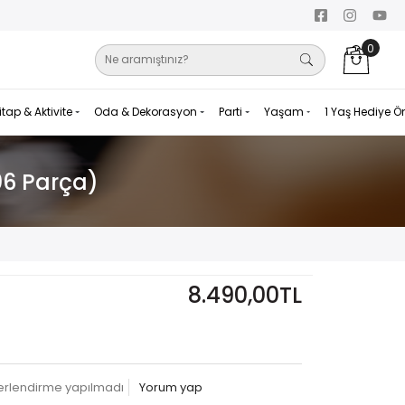
0
itap & Aktivite
Oda & Dekorasyon
Parti
Yaşam
1 Yaş Hediye Ö
06 Parça)
8.490,00TL
erlendirme yapılmadı
Yorum yap