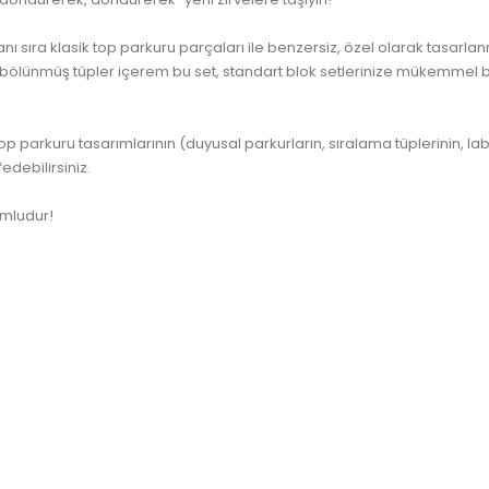
ı sıra klasik top parkuru parçaları ile benzersiz, özel olarak tasarlanm
t bölünmüş tüpler içerem bu set, standart blok setlerinize mükemmel b
top parkuru tasarımlarının (duyusal parkurların, sıralama tüplerinin, labi
edebilirsiniz.
umludur!