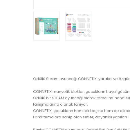
Ödüllü Steam oyuncağı CONNETIX, yaratıcı ve özgür 
CONNETIX manyetik bloklar, çocukların hayal gücünü
Ödüllü bir STEAM oyuncağı olarak temel mühendislik b
tanışmalarına olanak tanıyor.
CONNETIX, çocukların hem tek başına hem de ailece 
Farklı temalara sahip olan setler, dayanıklı yapıları
Pastel CONNETIX oyununuzu Pastel Ball Run Set’i ile 