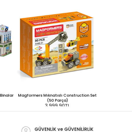
Binalar
Magformers Mıknatıslı Construction Set
(50 Parça)
3.999,90TL
Magformers Mıkn
Set
1
GÜVENLİK ve GÜVENİLİRLİK