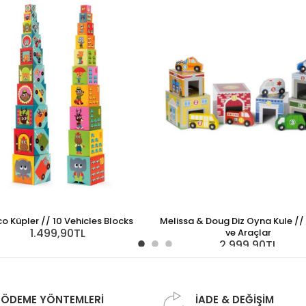
co Küpler // 10 Vehicles Blocks
Melissa & Doug Diz Oyna Kule // 
1.499,90TL
ve Araçlar
2.999,90TL
ÖDEME YÖNTEMLERİ
İADE & DEĞİŞİM