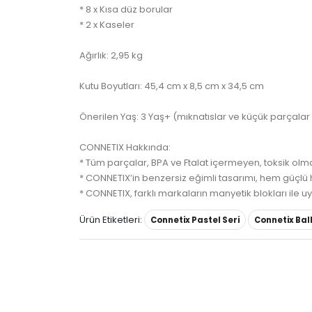
* 8 x Kısa düz borular
* 2 x Kaseler
Ağırlık: 2,95 kg
Kutu Boyutları: 45,4 cm x 8,5 cm x 34,5 cm
Önerilen Yaş: 3 Yaş+ (mıknatıslar ve küçük parçalar i
CONNETIX Hakkında:
* Tüm parçalar, BPA ve Ftalat içermeyen, toksik olmay
* CONNETIX’in benzersiz eğimli tasarımı, hem güçlü h
* CONNETIX, farklı markaların manyetik blokları ile uy
Ürün Etiketleri:
Connetix Pastel Seri
Connetix Ball