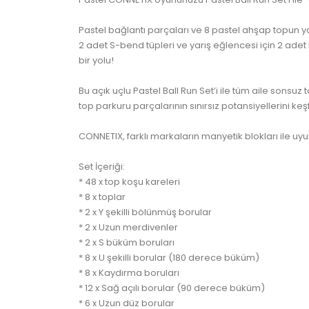
Pastel bağlantı parçaları ve 8 pastel ahşap topun yan
2 adet S-bend tüpleri ve yarış eğlencesi için 2 ade
bir yolu!
Bu açık uçlu Pastel Ball Run Set’i ile tüm aile sonsuz 
top parkuru parçalarının sınırsız potansiyellerini keşf
CONNETIX, farklı markaların manyetik blokları ile uy
Set İçeriği:
* 48 x top koşu kareleri
* 8 x toplar
* 2 x Y şekilli bölünmüş borular
* 2 x Uzun merdivenler
* 2 x S büküm boruları
* 8 x U şekilli borular (180 derece büküm)
* 8 x Kaydırma boruları
* 12 x Sağ açılı borular (90 derece büküm)
* 6 x Uzun düz borular