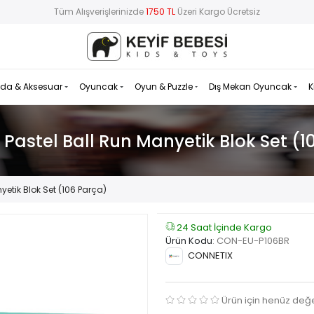
Tüm Alışverişlerinizde
1750 TL
Üzeri Kargo Ücretsiz
da & Aksesuar
Oyuncak
Oyun & Puzzle
Dış Mekan Oyuncak
K
 Pastel Ball Run Manyetik Blok Set (1
yetik Blok Set (106 Parça)
24 Saat İçinde Kargo
Ürün Kodu
:
CON-EU-P106BR
CONNETIX
Ürün için henüz değ