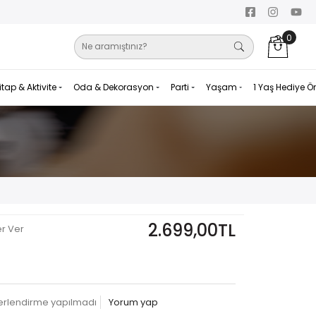
0
itap & Aktivite
Oda & Dekorasyon
Parti
Yaşam
1 Yaş Hediye Ö
2.699,00TL
er Ver
erlendirme yapılmadı
Yorum yap