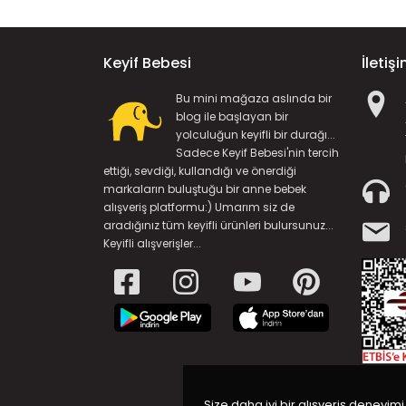
Keyif Bebesi
İletiş
Bu mini mağaza aslında bir
blog ile başlayan bir
yolculuğun keyifli bir durağı...
Sadece Keyif Bebesi'nin tercih
ettiği, sevdiği, kullandığı ve önerdiği
markaların buluştuğu bir anne bebek
alışveriş platformu:) Umarım siz de
aradığınız tüm keyifli ürünleri bulursunuz...
Keyifli alışverişler...
Size daha iyi bir alışveriş deneyimi