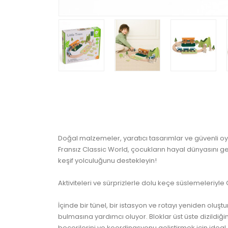
Doğal malzemeler, yaratıcı tasarımlar ve güvenli o
Fransız Classic World, çocukların hayal dünyasını gel
keşif yolculuğunu destekleyin!
Aktiviteleri ve sürprizlerle dolu keçe süslemeleriy
İçinde bir tünel, bir istasyon ve rotayı yeniden oluşt
bulmasına yardımcı oluyor. Bloklar üst üste dizildiğin
becerilerini ve koordinasyonu geliştirmek için ideal.