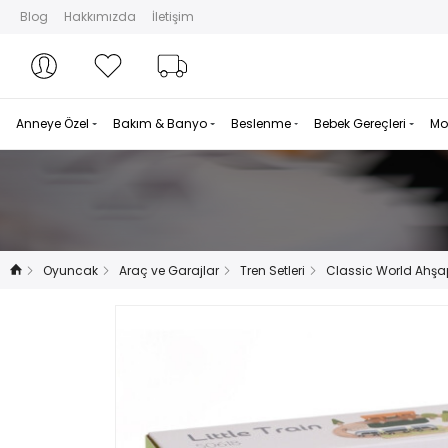
Blog
Hakkımızda
İletişim
Hesabım
Hesabım
Favorilerim
Sipariş Takibi
Anneye Özel
Bakım & Banyo
Beslenme
Bebek Gereçleri
Mo
Oyuncak
Araç ve Garajlar
Tren Setleri
Classic World Ahşap