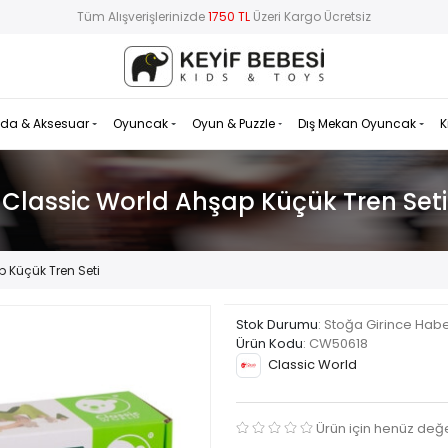
Tüm Alışverişlerinizde
1750 TL
Üzeri Kargo Ücretsiz
da & Aksesuar
Oyuncak
Oyun & Puzzle
Dış Mekan Oyuncak
K
Classic World Ahşap Küçük Tren Seti
 Küçük Tren Seti
Stok Durumu
: Stoğa Girince Hab
Ürün Kodu
:
CW50618
Classic World
Ürün için henüz değ