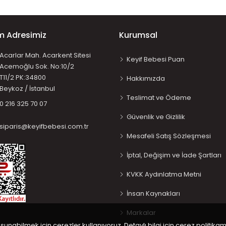
im Adresimiz
Kurumsal
Acarlar Mah. Acarkent Sitesi
Keyif Bebesi Puan
Acemoğlu Sok. No:10/2
T11/2 PK:34800
Hakkımızda
Beykoz / İstanbul
Teslimat ve Ödeme
0 216 325 70 07
Güvenlik ve Gizlilik
siparis@keyifbebesi.com.tr
Mesafeli Satış Sözleşmesi
İptal, Değişim ve İade Şartları
KVKK Aydınlatma Metni
İnsan Kaynakları
Markalar
 sunabilmek için çerezler kullanıyoruz. Detaylı bilgi için çerez politikam