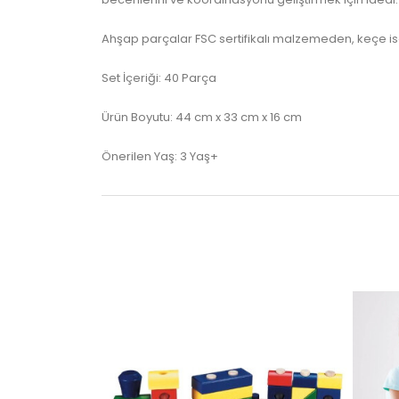
Ahşap parçalar FSC sertifikalı malzemeden, keçe ise
Set İçeriği: 40 Parça
Ürün Boyutu: 44 cm x 33 cm x 16 cm
Önerilen Yaş: 3 Yaş+