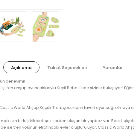
Açıklama
Taksit Seçenekleri
Yorumlar
yun deneyimi!
iştiren ahşap oyuncaklarıyla Keyif Bebesi'nde sizinle buluşuyor! Eğlence
le Classic World Ahşap Küçük Tren, çocukların favori oyuncağı olmaya 
urmak için birleştirilecek şekillerden oluşan bir yapboz var. Renkli çiçek
de ise tren yolunun etrafındaki evler oluşturuluyor. Classic World Ahşap