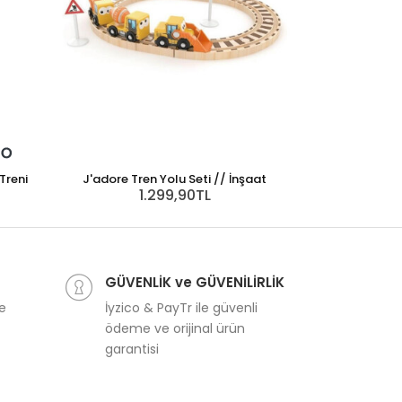
Treni
J'adore Tren Yolu Seti // İnşaat
1.299,90TL
J'adore Tren Yol
1
GÜVENLİK ve GÜVENİLİRLİK
ve
İyzico & PayTr ile güvenli
ödeme ve orijinal ürün
garantisi