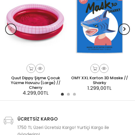
Quut Dippy Şişme Çocuk
OMY XXL Karton 3D Maske //
Yüzme Havuzu (Large) //
Sharky
Cherry
1.299,00TL
4.299,00TL
ÜCRETSİZ KARGO
1750 TL Üzeri Ücretsiz Kargo! Yurtiçi Kargo ile
Gönderim!