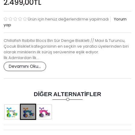
2.499,00TL
Ürün için henüz değerlendirme yapılmadı
Yorum
yap
Chillafish Itsibitsi Blocs Bin Sür Denge Bisikleti // Mavi & Turuncu,
Çocuk Bisiklet kategorisinin en seçkin ve yaratıcı üyelerinden biri
olarak miniklerin ilk sürüş serüvenine eşlik ediyor.
İlk Adımlardan İlk…
Devamını Oku...
DIĞER ALTERNATIFLER