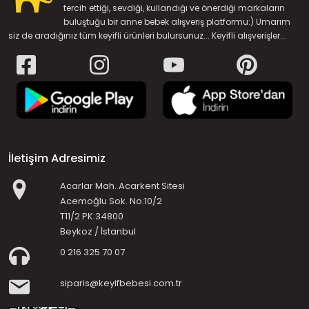
tercih ettiği, sevdiği, kullandığı ve önerdiği markaların
buluştuğu bir anne bebek alışveriş platformu:) Umarım
siz de aradığınız tüm keyifli ürünleri bulursunuz... Keyifli alışverişler...
İletişim Adresimiz
Acarlar Mah. Acarkent Sitesi
Acemoğlu Sok. No:10/2
T11/2 PK:34800
Beykoz / İstanbul
0 216 325 70 07
siparis@keyifbebesi.com.tr