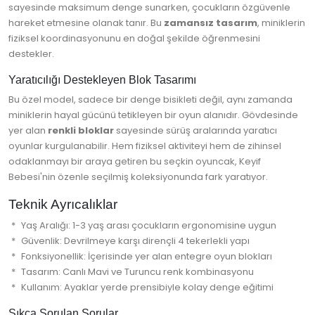
sayesinde maksimum denge sunarken, çocukların özgüvenle
hareket etmesine olanak tanır. Bu
zamansız tasarım
, miniklerin
fiziksel koordinasyonunu en doğal şekilde öğrenmesini
destekler.
Yaratıcılığı Destekleyen Blok Tasarımı
Bu özel model, sadece bir denge bisikleti değil, aynı zamanda
miniklerin hayal gücünü tetikleyen bir oyun alanıdır. Gövdesinde
yer alan
renkli bloklar
sayesinde sürüş aralarında yaratıcı
oyunlar kurgulanabilir. Hem fiziksel aktiviteyi hem de zihinsel
odaklanmayı bir araya getiren bu seçkin oyuncak, Keyif
Bebesi'nin özenle seçilmiş koleksiyonunda fark yaratıyor.
Teknik Ayrıcalıklar
Yaş Aralığı: 1-3 yaş arası çocukların ergonomisine uygun
Güvenlik: Devrilmeye karşı dirençli 4 tekerlekli yapı
Fonksiyonellik: İçerisinde yer alan entegre oyun blokları
Tasarım: Canlı Mavi ve Turuncu renk kombinasyonu
Kullanım: Ayaklar yerde prensibiyle kolay denge eğitimi
Sıkça Sorulan Sorular