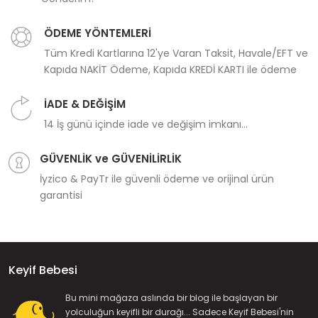
ÖDEME YÖNTEMLERİ
Tüm Kredi Kartlarına 12'ye Varan Taksit, Havale/EFT ve
Kapıda NAKİT Ödeme, Kapıda KREDİ KARTI ile ödeme
İADE & DEĞİŞİM
14 İş günü içinde iade ve değişim imkanı...
GÜVENLİK ve GÜVENİLİRLİK
İyzico & PayTr ile güvenli ödeme ve orijinal ürün
garantisi
Keyif Bebesi
Bu mini mağaza aslında bir blog ile başlayan bir
yolculuğun keyifli bir durağı... Sadece Keyif Bebesi'nin