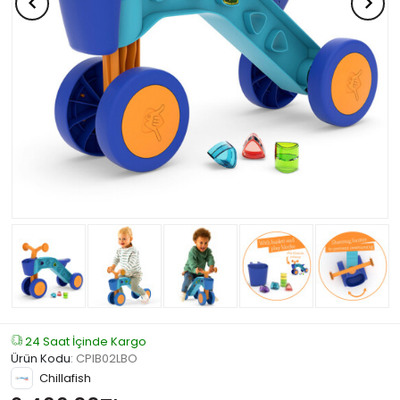
24 Saat İçinde Kargo
Ürün Kodu
:
CPIB02LBO
Chillafish