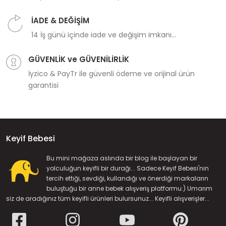
İADE & DEĞİŞİM
14 İş günü içinde iade ve değişim imkanı...
GÜVENLİK ve GÜVENİLİRLİK
İyzico & PayTr ile güvenli ödeme ve orijinal ürün
garantisi
Keyif Bebesi
Bu mini mağaza aslında bir blog ile başlayan bir
yolculuğun keyifli bir durağı... Sadece Keyif Bebesi'nin
tercih ettiği, sevdiği, kullandığı ve önerdiği markaların
buluştuğu bir anne bebek alışveriş platformu:) Umarım
siz de aradığınız tüm keyifli ürünleri bulursunuz... Keyifli alışverişler...