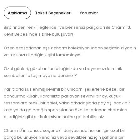
Açıklama
Taksit Seçenekleri
Yorumlar
Birbirinden renkli, eğlenceli ve benzersiz parçaları ile Charm It!,
Keyif Bebesi'nde sizinle buluşuyor!
Özenle tasarlanan eşsiz charm koleksiyonundan seçiminizi yapın
ve tarzınızı dilediğiniz gibi tamamlayın!
Özel günleri, güzel anıları bileğinizde ve boynunuzda minik
semboller ile taşımaya ne dersiniz ?
Parıltılarla süslenmiş sevimli bir unicorn, şekerlerle bezeli bir
dondurma külahı, karanlıkta parlayan sevimli bir ay, küçük
ressamlara renkli bir palet, yakın arkadaşlarla paylaşılacak bir
kalp ya da geleceğin sporcularına özel tasarlanan charmları
dilediğiniz gibi bir koleksiyon haline getirebilirsiniz.
Charm It!'in sonsuz seçenekli dünyasında her an için özel bir
parça bulunuyor, kendiniz veya sevdikleriniz için şahane bir