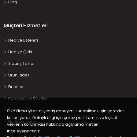
Blog
Müşteri Hizmetleri
Hediye Listeleri
Hediye Çeki
Sipariş Takibi
Ürün İadesi
Fırsatlar
Kampanyalı Ürünler
İletişim
Size daha iyi bir alışveriş deneyimi sunabilmek için çerezler
kullanıyoruz. Detaylı bilgi için çerez politikamızı ve kişisel
Ne Aramıştınız…
verilerin korunması hakkında açıklama metnini
inceleyebilirsiniz.