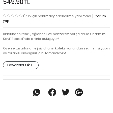
549,90TL
Ürün için henüz değerlendirme yapılmadı
Yorum
yap
Birbirinden renkli, eğlenceli ve benzersiz parçaları ile Charm It!,
Keyif Bebesi'nde sizinle buluşuyor!
Özenle tasarlanan eşsiz charm koleksiyonundan seçiminizi yapın
ve tarzınızı dilediğiniz gibi tamamlayın!
…
Devamını Oku...