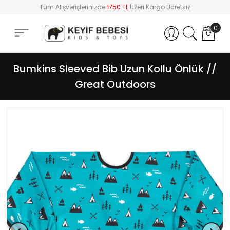
Tüm Alışverişlerinizde
1750 TL
Üzeri Kargo Ücretsiz
0
Hesabım
Bumkins Sleeved Bib Uzun Kollu Önlük //
Great Outdoors