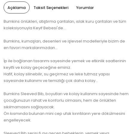
Açıklama
Taksit Seçenekleri
Yorumlar
Bumkins önlükleri, atıştırma çantaları, ıslak kuru çantaları ve tüm
koleksiyonuyla Keyif Bebesi'de...
Bumkins, kumaşları, desenleri ve işlevsel modelleriyle bizim de
en favori markalarımızdan...
İp ile bağlanan tasarımı sayesinde yemek ve etkinlik saatlerinin
keyifli ve kolay geçeceğine eminiz.
Hafif, kolay silinebilir, su geçirmez ve leke tutmaz yapısı
sayesinde kullanımı ve temizliği çok daha kolay...
Bumkins Sleeved Bib, boyutları ve kolay kullanımı sayesinde hem
çocuğunuzun rahat ve konforlu olmasını, hem de önlükten
sıkılmamasını sağlayacak.
Ön kısmında bulunan mini cep ufak kırıntıların yere dökülmesini
engelleyecek.
Sleeved Bib serisi 6 ayı geçen bebeklerin, yemek veya