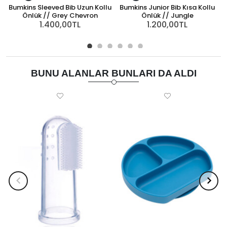
Bumkins Sleeved Bib Uzun Kollu
Bumkins Junior Bib Kısa Kollu
B
Önlük // Grey Chevron
Önlük // Jungle
1.400,00TL
1.200,00TL
BUNU ALANLAR BUNLARI DA ALDI