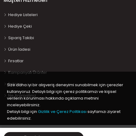
Müşteri Hizmetleri
Hediye Listeleri
Hediye Çeki
Sipariş Takibi
Ürün İadesi
Fırsatlar
Kampanyalı Ürünler
İletişim
Size daha iyi bir alışveriş deneyimi sunabilmek için çerezler
kullanıyoruz. Detaylı bilgi için çerez politikamızı ve kişisel
Ne Aramıştınız…
verilerin korunması hakkında açıklama metnini
inceleyebilirsiniz.
Detaylı bilgi için
Gizlilik ve Çerez Politikası
sayfamızı ziyaret
edebilirsiniz.
Copyright © 2020 Keyif Bebesi | Kids & Toys, Geliştirici
Kabuk
Tamam