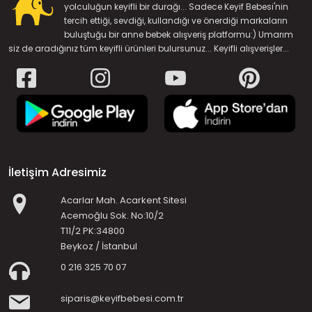
yolculuğun keyifli bir durağı... Sadece Keyif Bebesi'nin
tercih ettiği, sevdiği, kullandığı ve önerdiği markaların
buluştuğu bir anne bebek alışveriş platformu:) Umarım
siz de aradığınız tüm keyifli ürünleri bulursunuz... Keyifli alışverişler...
İletişim Adresimiz
Acarlar Mah. Acarkent Sitesi
Acemoğlu Sok. No:10/2
T11/2 PK:34800
Beykoz / İstanbul
0 216 325 70 07
siparis@keyifbebesi.com.tr