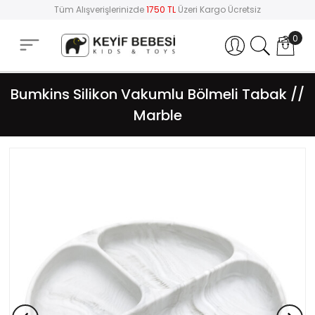
Tüm Alışverişlerinizde
1750 TL
Üzeri Kargo Ücretsiz
0
Hesabım
Bumkins Silikon Vakumlu Bölmeli Tabak //
Marble