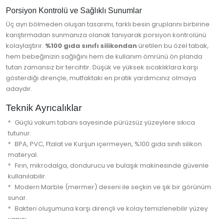
Porsiyon Kontrolü ve Sağlıklı Sunumlar
Üç ayrı bölmeden oluşan tasarımı, farklı besin gruplarını birbirine
karıştırmadan sunmanıza olanak tanıyarak porsiyon kontrolünü
kolaylaştırır.
%100 gıda sınıfı silikondan
üretilen bu özel tabak,
hem bebeğinizin sağlığını hem de kullanım ömrünü ön planda
tutan zamansız bir tercihtir. Düşük ve yüksek sıcaklıklara karşı
gösterdiği dirençle, mutfaktaki en pratik yardımcınız olmaya
adaydır.
Teknik Ayrıcalıklar
Güçlü vakum tabanı sayesinde pürüzsüz yüzeylere sıkıca
tutunur.
BPA, PVC, Ftalat ve Kurşun içermeyen, %100 gıda sınıfı silikon
materyal.
Fırın, mikrodalga, dondurucu ve bulaşık makinesinde güvenle
kullanılabilir.
Modern Marble (mermer) deseni ile seçkin ve şık bir görünüm
sunar.
Bakteri oluşumuna karşı dirençli ve kolay temizlenebilir yüzey