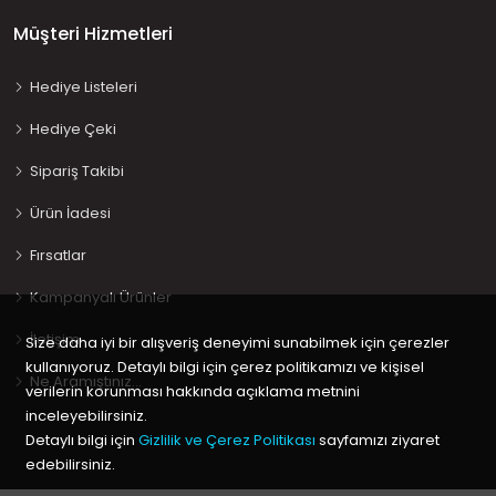
Müşteri Hizmetleri
Hediye Listeleri
Hediye Çeki
Sipariş Takibi
Ürün İadesi
Fırsatlar
Kampanyalı Ürünler
İletişim
Size daha iyi bir alışveriş deneyimi sunabilmek için çerezler
kullanıyoruz. Detaylı bilgi için çerez politikamızı ve kişisel
Ne Aramıştınız…
verilerin korunması hakkında açıklama metnini
inceleyebilirsiniz.
Detaylı bilgi için
Gizlilik ve Çerez Politikası
sayfamızı ziyaret
edebilirsiniz.