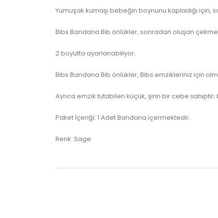
Yumuşak kumaşı bebeğin boynunu kapladığı için, soğu
Bibs Bandana Bib önlükler, sonradan oluşan çekmel
2 boyutta ayarlanabiliyor.
Bibs Bandana Bib önlükler, Bibs emzikleriniz için olm
Ayrıca emzik tutabilen küçük, şirin bir cebe sahipt
Paket İçeriği: 1 Adet Bandana içermektedir.
Renk: Sage