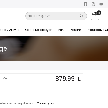
0
itap & Aktivite
Oda & Dekorasyon
Parti
Yaşam
1 Yaş Hediye Ö
age
879,99TL
er Ver
erlendirme yapılmadı
Yorum yap