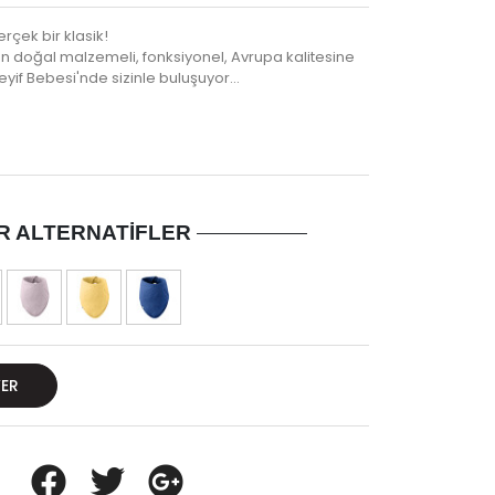
rçek bir klasik!
n doğal malzemeli, fonksiyonel, Avrupa kalitesine
yif Bebesi'nde sizinle buluşuyor...
R ALTERNATIFLER
VER