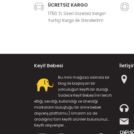
ÜCRETSİZ KARGO
1750 TL Üzeri Ücretsiz Kargo!
Yurtiçi Kargo ile Gönderim!
Keyif Bebesi
İletiş
Bu mini mağaza aslında bir
blog ile başlayan bir
yolculuğun keyifli bir durağı...
Sadece Keyif Bebesi'nin tercih
ettiği, sevdiği, kullandığı ve önerdiği
markaların buluştuğu bir anne bebek
alışveriş platformu:) Umarım siz de
aradığınız tüm keyifli ürünleri bulursunuz...
Keyifli alışverişler...