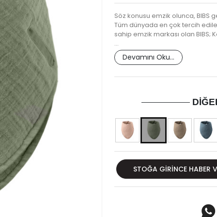
Söz konusu emzik olunca, BIBS ge
Tüm dünyada en çok tercih edile
sahip emzik markası olan BIBS; Ke
…
Devamını Oku...
DIĞE
STOĞA GIRINCE HABER 