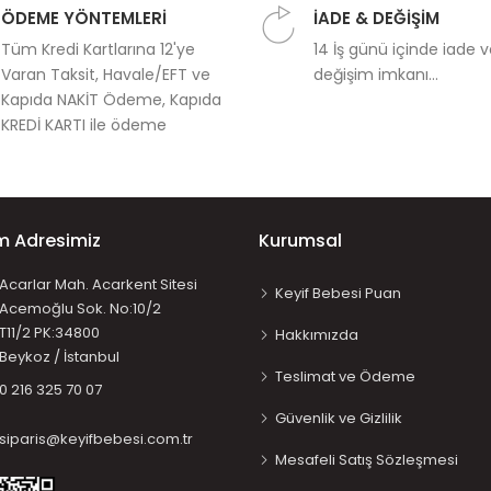
ÖDEME YÖNTEMLERİ
İADE & DEĞİŞİM
Tüm Kredi Kartlarına 12'ye
14 İş günü içinde iade 
Varan Taksit, Havale/EFT ve
değişim imkanı...
Kapıda NAKİT Ödeme, Kapıda
KREDİ KARTI ile ödeme
im Adresimiz
Kurumsal
Acarlar Mah. Acarkent Sitesi
Keyif Bebesi Puan
Acemoğlu Sok. No:10/2
T11/2 PK:34800
Hakkımızda
Beykoz / İstanbul
Teslimat ve Ödeme
0 216 325 70 07
Güvenlik ve Gizlilik
siparis@keyifbebesi.com.tr
Mesafeli Satış Sözleşmesi