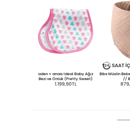
aden + anais Ideal Baby Ağız
Bibs Müslin Be
Bezi ve Önlük (Pretty Sweet)
// 
1.199,90TL
879