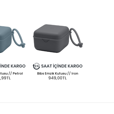
tusu // Petrol
Bibs Emzik Kutusu // Iron
Bibs Baby Bitie 
9,99TL
949,00TL
// 
829