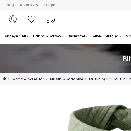
Blog
Hakkımızda
İletişim
Hesabım
Hesabım
Favorilerim
Sipariş Takibi
Anneye Özel
Bakım & Banyo
Beslenme
Bebek Gereçleri
Mo
Bi
Moda & Aksesuar
Müslin & Battaniye
Müslin Aşkı
Müslin Ö