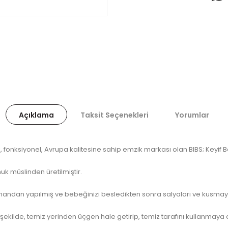
Açıklama
Taksit Seçenekleri
Yorumlar
onksiyonel, Avrupa kalitesine sahip emzik markası olan BIBS; Keyif Be
uk müslinden üretilmiştir.
ndan yapılmış ve bebeğinizi besledikten sonra salyaları ve kusmayı ya
ak şekilde, temiz yerinden üçgen hale getirip, temiz tarafını kullanmaya