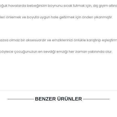
k havalarda bebeğinizin boynunu sıcak tutmak için, dış giyim altında
eri önlemek ve boyuta uygun hale getirmek için önden yıkanmıştır.
azsa olmaz bir aksesuardır ve emziklerinizi önlükle karıştırıp eşleştirme
ir; böylece çocuğunuzun en sevdiği emziği her zaman yakınında olur.
BENZER ÜRÜNLER