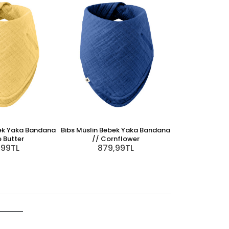
bek Yaka Bandana
Bibs Müslin Bebek Yaka Bandana
e Butter
// Cornflower
,99TL
879,99TL
Miniboni Müslin 
799