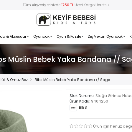
Tüm Alışverişlerinizde
1750 TL
Üzeri Kargo Ücretsiz
da & Aksesuar
Oyuncak
Oyun & Puzzle
Dış Mekan Oyuncak
K
bs Müslin Bebek Yaka Bandana // S
nlük & Omuz Bezi
Bibs Müslin Bebek Yaka Bandana // Sage
Stok Durumu
: Stoğa Girince Hab
Ürün Kodu
:
9404250
BIBS
Ürün için henüz değ