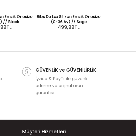
kon Emzik Onesize
Bibs De Lux Silikon Emzik Onesize
Bibs De Lux Sili
) // Black
(0-36 Ay) // Sage
(0-36 Ay
,99TL
499,99TL
499
GÜVENLİK ve GÜVENİLİRLİK
ve
İyzico & PayTr ile güvenli
ödeme ve orijinal ürün
garantisi
Müşteri Hizmetleri