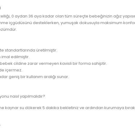
ı
elliği, 0 aydan 36 aya kadar olan tüm süreçte bebeğinizin ağız yapısın
me içgüdüsünü desteklerken, yumuşak dokusuyla maksimum konfor suna
çözümdür.
e standartlarında üretilmiştir.
 imal edilmiştir.
, bebek cildine zarar vermeyen kavisli bir forma sahiptir.
dde içermez.
r geniş bir kullanım aralığı sunar.
syonu nasıl yapılmalıdır?
ine kaynar su dökerek 5 dakika bekletiniz ve ardından kurumaya bırakı
?