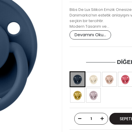
Bibs De Lux Silikon Emzik Onesize
Danimarka’nın estetik anlayışını v
seçkin bir tercihtir.
Modern Tasarım ve…
Devamını Oku...
DIĞE
SEPET