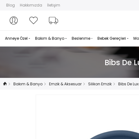
Blog
Hakkımızda
İletişim
Hesabım
Hesabım
Favorilerim
Sipariş Takibi
Anneye Özel
Bakım & Banyo
Beslenme
Bebek Gereçleri
Mo
Bibs De L
Bakım & Banyo
Emzik & Aksesuar
Silikon Emzik
Bibs De Lux