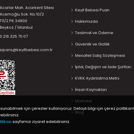
Acarlar Mah. Acarkent Sitesi
Keyif Bebesi Puan
Acemoğlu Sok. No:10/2
T11/2 PK:34800
Hakkımızda
Beykoz / İstanbul
Teslimat ve Ödeme
0 216 325 70 07
Güvenlik ve Gizlilik
siparis@keyifbebesi.com.tr
Mesafeli Satış Sözleşmesi
İptal, Değişim ve İade Şartları
KVKK Aydınlatma Metni
İnsan Kaynakları
Markalar
 sunabilmek için çerezler kullanıyoruz. Detaylı bilgi için çerez politikam
Blog
bilirsiniz.
itikası
sayfamızı ziyaret edebilirsiniz.