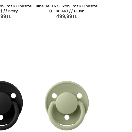
kon Emzik Onesize
Bibs De Lux Silikon Emzik Onesize
) // Ivory
(0-36 Ay) // Blush
,99TL
499,99TL
Bibs De Lux Sili
(0-36 Ay
499