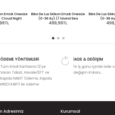
kon Emzik Onesize
Bibs De Lux Silikon Emzik Onesize
Bibs De Lux Sili
/ Cloud Night
(0-36 Ay) // Island Sea
(0-36 Ay
,99TL
499,99TL
499
ÖDEME YÖNTEMLERİ
İADE & DEĞİŞİM
Tüm Kredi Kartlarına 12'ye
14 İş günü içinde iade 
Varan Taksit, Havale/EFT ve
değişim imkanı...
Kapıda NAKİT Ödeme, Kapıda
KREDİ KARTI ile ödeme
im Adresimiz
Kurumsal