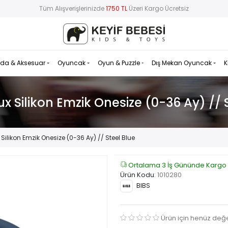
Tüm Alışverişlerinizde
1750 TL
Üzeri Kargo Ücretsiz
da & Aksesuar
Oyuncak
Oyun & Puzzle
Dış Mekan Oyuncak
K
ux Silikon Emzik Onesize (0-36 Ay) // 
 Silikon Emzik Onesize (0-36 Ay) // Steel Blue
Ortalama 3 İş Gününde Kargo
Ürün Kodu
:
1010280
BIBS
Ürün için henüz değ