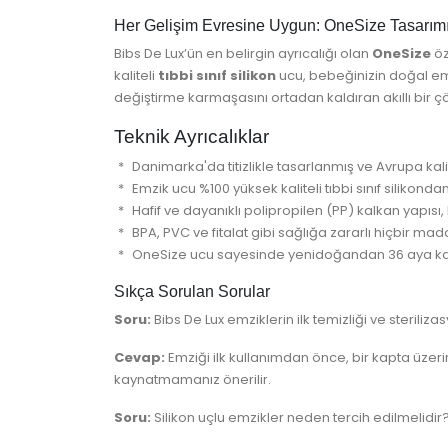
Her Gelişim Evresine Uygun: OneSize Tasarım
Bibs De Lux’ün en belirgin ayrıcalığı olan
OneSize
öz
kaliteli
tıbbi sınıf silikon
ucu, bebeğinizin doğal em
değiştirme karmaşasını ortadan kaldıran akıllı bir 
Teknik Ayrıcalıklar
Danimarka'da titizlikle tasarlanmış ve Avrupa kalit
Emzik ucu %100 yüksek kaliteli tıbbi sınıf silikondan
Hafif ve dayanıklı polipropilen (PP) kalkan yapısı
BPA, PVC ve fitalat gibi sağlığa zararlı hiçbir ma
OneSize ucu sayesinde yenidoğandan 36 aya kada
Sıkça Sorulan Sorular
Soru:
Bibs De Lux emziklerin ilk temizliği ve steriliza
Cevap:
Emziği ilk kullanımdan önce, bir kapta üzer
kaynatmamanız önerilir.
Soru:
Silikon uçlu emzikler neden tercih edilmelidir