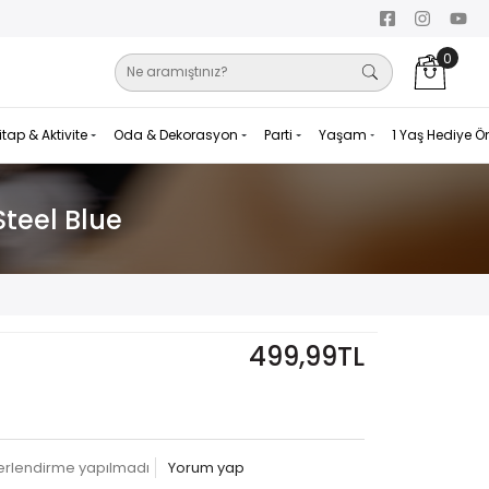
0
itap & Aktivite
Oda & Dekorasyon
Parti
Yaşam
1 Yaş Hediye Ö
Steel Blue
499,99TL
erlendirme yapılmadı
Yorum yap