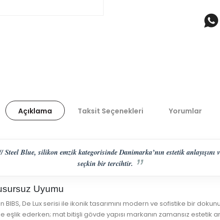
Açıklama
Taksit Seçenekleri
Yorumlar
 Steel Blue, silikon emzik kategorisinde Danimarka’nın estetik anlayışını v
seçkin bir tercihtir.
Kusursuz Uyumu
BIBS, De Lux serisi ile ikonik tasarımını modern ve sofistike bir doku
ine eşlik ederken; mat bitişli gövde yapısı markanın zamansız estetik anl