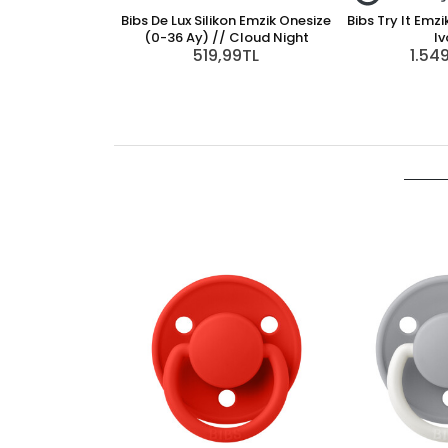
Bibs De Lux Silikon Emzik Onesize
Bibs Try It Emzi
(0-36 Ay) // Cloud Night
Iv
519,99TL
1.54