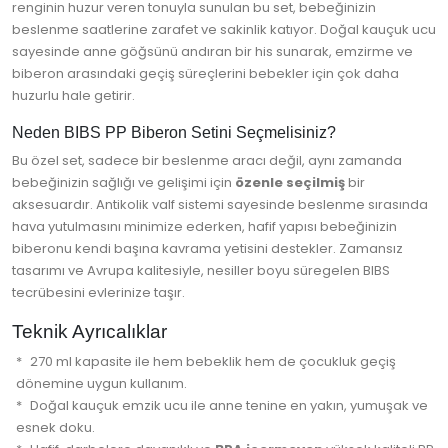
renginin huzur veren tonuyla sunulan bu set, bebeğinizin
beslenme saatlerine zarafet ve sakinlik katıyor. Doğal kauçuk ucu
sayesinde anne göğsünü andıran bir his sunarak, emzirme ve
biberon arasındaki geçiş süreçlerini bebekler için çok daha
huzurlu hale getirir.
Neden BIBS PP Biberon Setini Seçmelisiniz?
Bu özel set, sadece bir beslenme aracı değil, aynı zamanda
bebeğinizin sağlığı ve gelişimi için
özenle seçilmiş
bir
aksesuardır. Antikolik valf sistemi sayesinde beslenme sırasında
hava yutulmasını minimize ederken, hafif yapısı bebeğinizin
biberonu kendi başına kavrama yetisini destekler. Zamansız
tasarımı ve Avrupa kalitesiyle, nesiller boyu süregelen BIBS
tecrübesini evlerinize taşır.
Teknik Ayrıcalıklar
270 ml kapasite ile hem bebeklik hem de çocukluk geçiş
dönemine uygun kullanım.
Doğal kauçuk emzik ucu ile anne tenine en yakın, yumuşak ve
esnek doku.