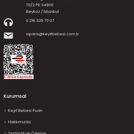
T11/2 PK:34800
Beykoz / İstanbul
0 216 325 70 07
siparis@keyifbebesi.com.tr
Kurumsal
Keyif Bebesi Puan
Hakkımızda
Teslimat ve Ödeme