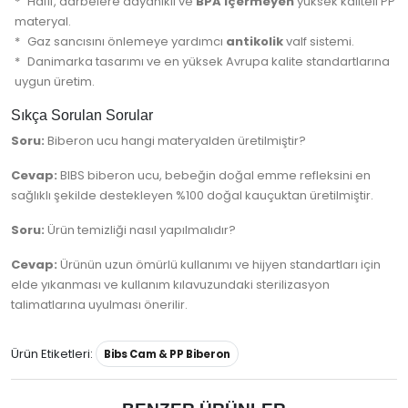
Hafif, darbelere dayanıklı ve
BPA içermeyen
yüksek kaliteli PP
materyal.
Gaz sancısını önlemeye yardımcı
antikolik
valf sistemi.
Danimarka tasarımı ve en yüksek Avrupa kalite standartlarına
uygun üretim.
Sıkça Sorulan Sorular
Soru:
Biberon ucu hangi materyalden üretilmiştir?
Cevap:
BIBS biberon ucu, bebeğin doğal emme refleksini en
sağlıklı şekilde destekleyen %100 doğal kauçuktan üretilmiştir.
Soru:
Ürün temizliği nasıl yapılmalıdır?
Cevap:
Ürünün uzun ömürlü kullanımı ve hijyen standartları için
elde yıkanması ve kullanım kılavuzundaki sterilizasyon
talimatlarına uyulması önerilir.
Ürün Etiketleri:
Bibs Cam & PP Biberon