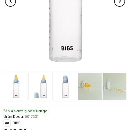
24 Saat İçinde Kargo
Ürün Kodu
:
5017231
BIBS