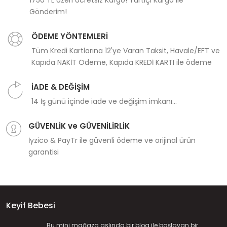
1750 TL Üzeri Ücretsiz Kargo! Yurtiçi Kargo ile
Gönderim!
ÖDEME YÖNTEMLERİ
Tüm Kredi Kartlarına 12'ye Varan Taksit, Havale/EFT ve
Kapıda NAKİT Ödeme, Kapıda KREDİ KARTI ile ödeme
İADE & DEĞİŞİM
14 İş günü içinde iade ve değişim imkanı...
GÜVENLİK ve GÜVENİLİRLİK
İyzico & PayTr ile güvenli ödeme ve orijinal ürün
garantisi
Keyif Bebesi
Bu mini mağaza aslında bir blog ile başlayan bir