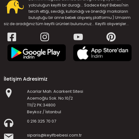
yolculuğun keyifli bir durağı... Sadece Keyif Bebesi'nin
tercih ettiği, sevdiği, kullandığı ve önerdiği markaların
buluştuğu bir anne bebek alışveriş platformu:) Umarım
siz de aradığınız tüm keyifli ürünleri bulursunuz... Keyifli alışverişler...
İletişim Adresimiz
Acarlar Mah. Acarkent Sitesi
Acemoğlu Sok. No:10/2
T11/2 PK:34800
Beykoz / İstanbul
0 216 325 70 07
siparis@keyifbebesi.com.tr