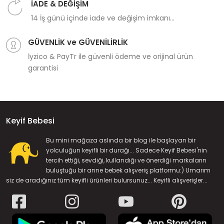
İADE & DEĞİŞİM
14 İş günü içinde iade ve değişim imkanı...
GÜVENLİK ve GÜVENİLİRLİK
İyzico & PayTr ile güvenli ödeme ve orijinal ürün
garantisi
Keyif Bebesi
Bu mini mağaza aslında bir blog ile başlayan bir
yolculuğun keyifli bir durağı... Sadece Keyif Bebesi'nin
tercih ettiği, sevdiği, kullandığı ve önerdiği markaların
buluştuğu bir anne bebek alışveriş platformu:) Umarım
siz de aradığınız tüm keyifli ürünleri bulursunuz... Keyifli alışverişler...