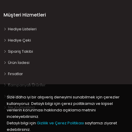
Müşteri Hizmetleri
Hediye Listeleri
Hediye Çeki
Sipariş Takibi
Ürün İadesi
Fırsatlar
Kampanyalı Ürünler
İletişim
Size daha iyi bir alışveriş deneyimi sunabilmek için çerezler
kullanıyoruz. Detaylı bilgi için çerez politikamızı ve kişisel
Ne Aramıştınız…
verilerin korunması hakkında açıklama metnini
inceleyebilirsiniz.
Detaylı bilgi için
Gizlilik ve Çerez Politikası
sayfamızı ziyaret
edebilirsiniz.