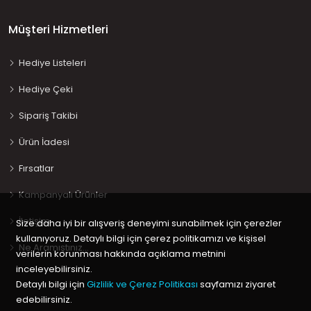
Müşteri Hizmetleri
Hediye Listeleri
Hediye Çeki
Sipariş Takibi
Ürün İadesi
Fırsatlar
Kampanyalı Ürünler
İletişim
Size daha iyi bir alışveriş deneyimi sunabilmek için çerezler
kullanıyoruz. Detaylı bilgi için çerez politikamızı ve kişisel
Ne Aramıştınız…
verilerin korunması hakkında açıklama metnini
inceleyebilirsiniz.
Detaylı bilgi için
Gizlilik ve Çerez Politikası
sayfamızı ziyaret
edebilirsiniz.