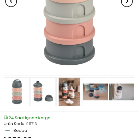
24 Saat İçinde Kargo
Ürün Kodu
:
911713
Beaba