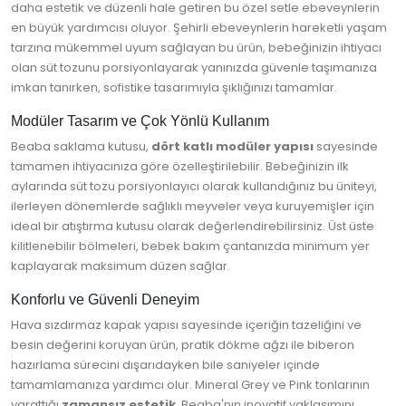
daha estetik ve düzenli hale getiren bu özel setle ebeveynlerin
en büyük yardımcısı oluyor. Şehirli ebeveynlerin hareketli yaşam
tarzına mükemmel uyum sağlayan bu ürün, bebeğinizin ihtiyacı
olan süt tozunu porsiyonlayarak yanınızda güvenle taşımanıza
imkan tanırken, sofistike tasarımıyla şıklığınızı tamamlar.
Modüler Tasarım ve Çok Yönlü Kullanım
Beaba saklama kutusu,
dört katlı modüler yapısı
sayesinde
tamamen ihtiyacınıza göre özelleştirilebilir. Bebeğinizin ilk
aylarında süt tozu porsiyonlayıcı olarak kullandığınız bu üniteyi,
ilerleyen dönemlerde sağlıklı meyveler veya kuruyemişler için
ideal bir atıştırma kutusu olarak değerlendirebilirsiniz. Üst üste
kilitlenebilir bölmeleri, bebek bakım çantanızda minimum yer
kaplayarak maksimum düzen sağlar.
Konforlu ve Güvenli Deneyim
Hava sızdırmaz kapak yapısı sayesinde içeriğin tazeliğini ve
besin değerini koruyan ürün, pratik dökme ağzı ile biberon
hazırlama sürecini dışarıdayken bile saniyeler içinde
tamamlamanıza yardımcı olur. Mineral Grey ve Pink tonlarının
yarattığı
zamansız estetik
, Beaba'nın inovatif yaklaşımını