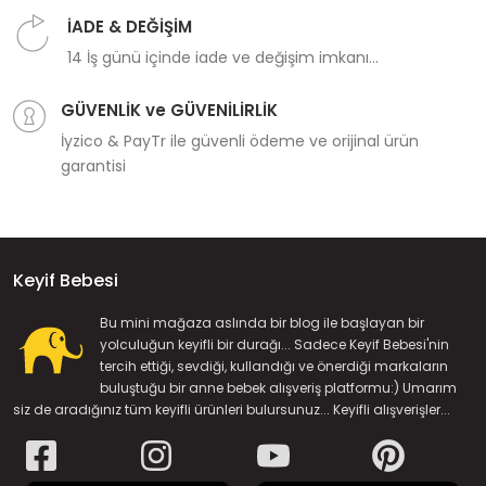
İADE & DEĞİŞİM
14 İş günü içinde iade ve değişim imkanı...
GÜVENLİK ve GÜVENİLİRLİK
İyzico & PayTr ile güvenli ödeme ve orijinal ürün
garantisi
Keyif Bebesi
Bu mini mağaza aslında bir blog ile başlayan bir
yolculuğun keyifli bir durağı... Sadece Keyif Bebesi'nin
tercih ettiği, sevdiği, kullandığı ve önerdiği markaların
buluştuğu bir anne bebek alışveriş platformu:) Umarım
siz de aradığınız tüm keyifli ürünleri bulursunuz... Keyifli alışverişler...