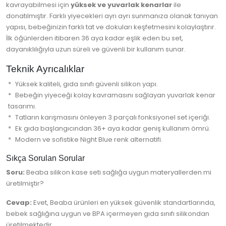
kavrayabilmesi için
yüksek ve yuvarlak kenarlar
ile
donatılmıştır. Farklı yiyecekleri ayrı ayrı sunmanıza olanak tanıyan
yapısı, bebeğinizin farklı tat ve dokuları keşfetmesini kolaylaştırır.
İlk öğünlerden itibaren 36 aya kadar eşlik eden bu set,
dayanıklılığıyla uzun süreli ve güvenli bir kullanım sunar.
Teknik Ayrıcalıklar
Yüksek kaliteli, gıda sınıfı güvenli silikon yapı.
Bebeğin yiyeceği kolay kavramasını sağlayan yuvarlak kenar
tasarımı.
Tatların karışmasını önleyen 3 parçalı fonksiyonel set içeriği.
Ek gıda başlangıcından 36+ aya kadar geniş kullanım ömrü.
Modern ve sofistike Night Blue renk alternatifi.
Sıkça Sorulan Sorular
Soru:
Beaba silikon kase seti sağlığa uygun materyallerden mi
üretilmiştir?
Cevap:
Evet, Beaba ürünleri en yüksek güvenlik standartlarında,
bebek sağlığına uygun ve BPA içermeyen gıda sınıfı silikondan
üretilmektedir.