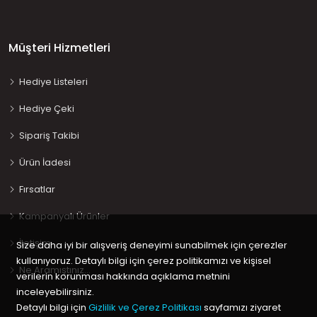
Müşteri Hizmetleri
Hediye Listeleri
Hediye Çeki
Sipariş Takibi
Ürün İadesi
Fırsatlar
Kampanyalı Ürünler
İletişim
Size daha iyi bir alışveriş deneyimi sunabilmek için çerezler
kullanıyoruz. Detaylı bilgi için çerez politikamızı ve kişisel
Ne Aramıştınız…
verilerin korunması hakkında açıklama metnini
inceleyebilirsiniz.
Detaylı bilgi için
Gizlilik ve Çerez Politikası
sayfamızı ziyaret