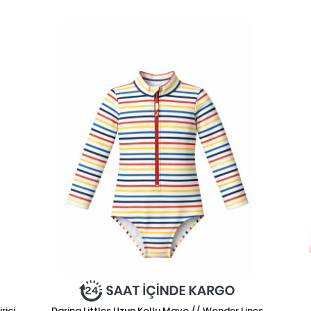
rici
Daring Littles Uzun Kollu Mayo // Wonder Lines