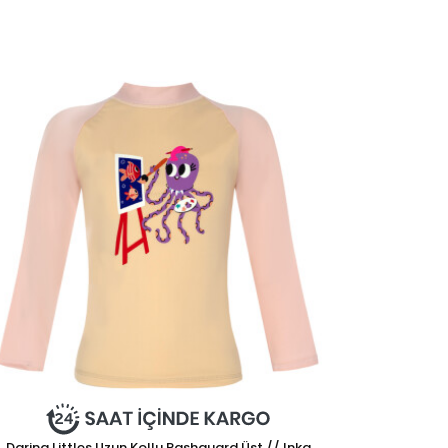
Daring Littles Uzun Kollu Rashguard Üst // Inka