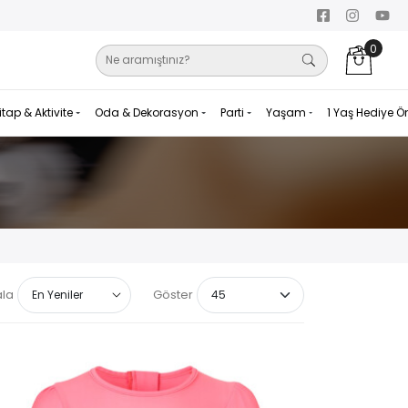
0
itap & Aktivite
Oda & Dekorasyon
Parti
Yaşam
1 Yaş Hediye Ö
ala
Göster