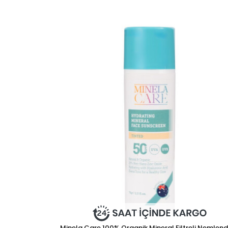
Minela Care 100% Organik Mineral Filtreli Nemlendi