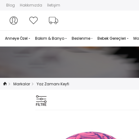
Blog
Hakkımızda
İletişim
Hesabım
Hesabım
Favorilerim
Sipariş Takibi
Anneye Özel
Bakım & Banyo
Beslenme
Bebek Gereçleri
Mo
Markalar
Yaz Zamanı Keyfi