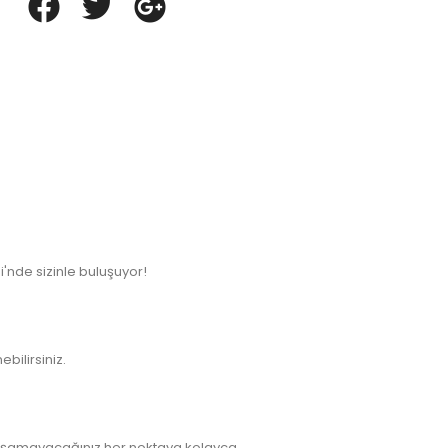
'nde sizinle buluşuyor!
bilirsiniz.
aşamayacağınız her noktaya kolayca