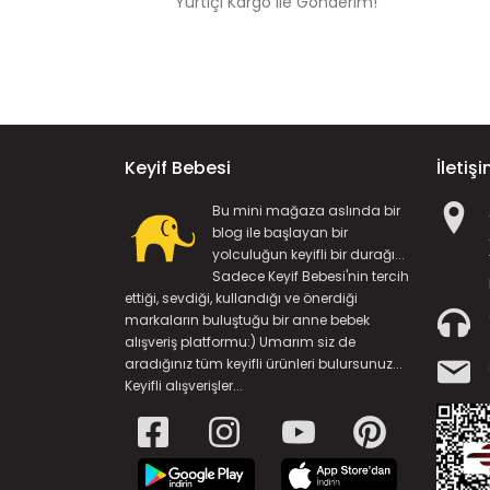
Yurtiçi Kargo ile Gönderim!
Keyif Bebesi
İletiş
Bu mini mağaza aslında bir
blog ile başlayan bir
yolculuğun keyifli bir durağı...
Sadece Keyif Bebesi'nin tercih
ettiği, sevdiği, kullandığı ve önerdiği
markaların buluştuğu bir anne bebek
alışveriş platformu:) Umarım siz de
aradığınız tüm keyifli ürünleri bulursunuz...
Keyifli alışverişler...