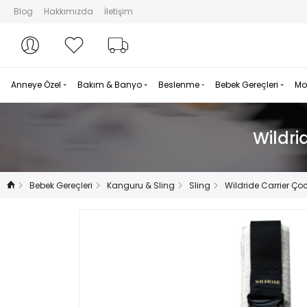
Blog
Hakkımızda
İletişim
Hesabım
Hesabım
Favorilerim
Sipariş Takibi
Anneye Özel
Bakım & Banyo
Beslenme
Bebek Gereçleri
Mo
Wildri
Bebek Gereçleri
Kanguru & Sling
Sling
Wildride Carrier Ço