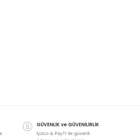
GÜVENLİK ve GÜVENİLİRLİK
ve
İyzico & PayTr ile güvenli