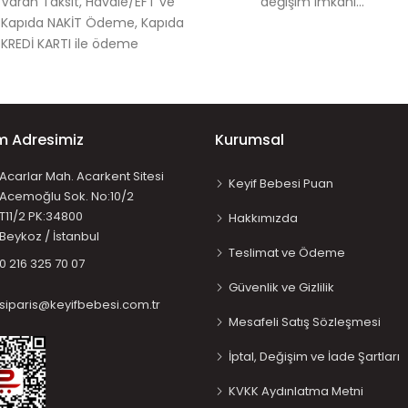
Varan Taksit, Havale/EFT ve
değişim imkanı...
Kapıda NAKİT Ödeme, Kapıda
KREDİ KARTI ile ödeme
im Adresimiz
Kurumsal
Acarlar Mah. Acarkent Sitesi
Keyif Bebesi Puan
Acemoğlu Sok. No:10/2
T11/2 PK:34800
Hakkımızda
Beykoz / İstanbul
Teslimat ve Ödeme
0 216 325 70 07
Güvenlik ve Gizlilik
siparis@keyifbebesi.com.tr
Mesafeli Satış Sözleşmesi
İptal, Değişim ve İade Şartları
KVKK Aydınlatma Metni