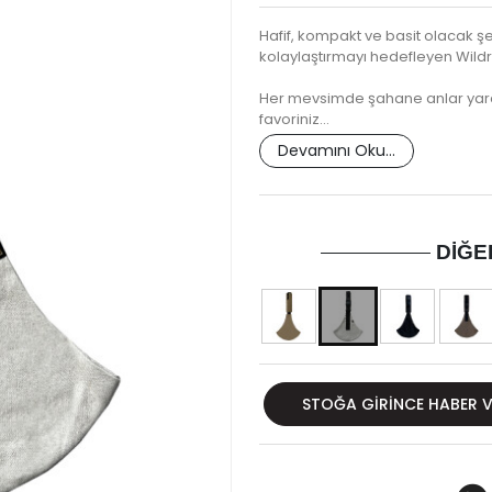
Hafif, kompakt ve basit olacak ş
kolaylaştırmayı hedefleyen Wildri
Her mevsimde şahane anlar yara
favoriniz…
Devamını Oku...
DIĞE
STOĞA GIRINCE HABER 