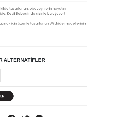
ekilde tasarlanan, ebeveynlerin hayatını
de, Keyif Bebesi'nde sizinle buluşuyor!
tmak için özenle tasarlanan Wildride modellerinin
R ALTERNATIFLER
VER