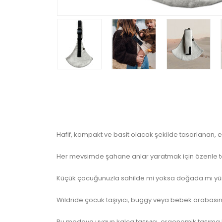
Hafif, kompakt ve basit olacak şekilde tasarlanan, e
Her mevsimde şahane anlar yaratmak için özenle tas
Küçük çocuğunuzla sahilde mi yoksa doğada mı yürüme
Wildride çocuk taşıyıcı, buggy veya bebek arabasın
Bu modaya uygun kalça taşıyıcı, ergonomik taşım