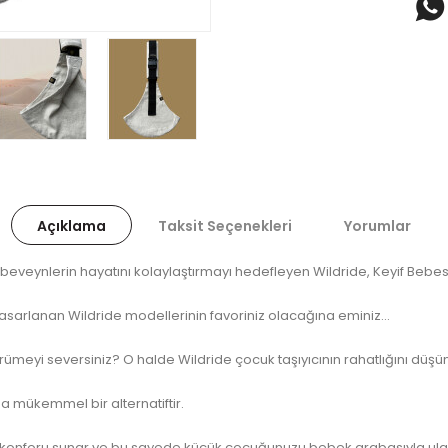
Açıklama
Taksit Seçenekleri
Yorumlar
beveynlerin hayatını kolaylaştırmayı hedefleyen Wildride, Keyif Bebesi
arlanan Wildride modellerinin favoriniz olacağına eminiz...
yi seversiniz? O halde Wildride çocuk taşıyıcının rahatlığını düşüne
a mükemmel bir alternatiftir.
a konforu sunar ve bu sayede küçük çocuğunuzu bebek arabasıyla ul