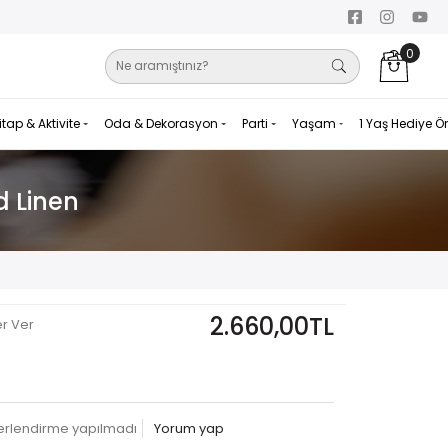
0
itap & Aktivite
Oda & Dekorasyon
Parti
Yaşam
1 Yaş Hediye Ö
d Linen
2.660,00TL
er Ver
erlendirme yapılmadı
Yorum yap