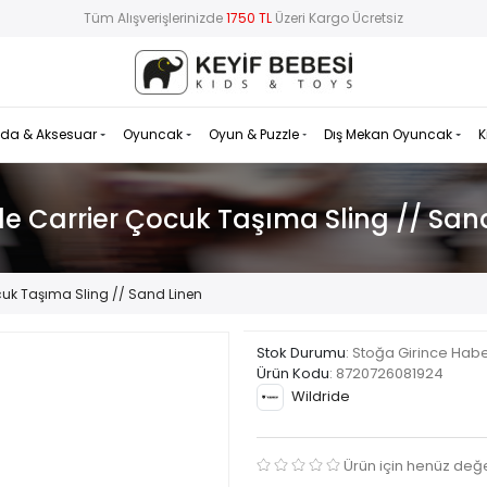
Tüm Alışverişlerinizde
1750 TL
Üzeri Kargo Ücretsiz
da & Aksesuar
Oyuncak
Oyun & Puzzle
Dış Mekan Oyuncak
K
de Carrier Çocuk Taşıma Sling // San
cuk Taşıma Sling // Sand Linen
Stok Durumu
: Stoğa Girince Hab
Ürün Kodu
:
8720726081924
Wildride
Ürün için henüz değ