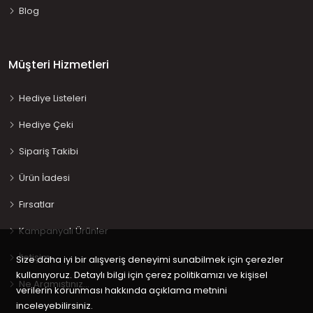
Blog
Müşteri Hizmetleri
Hediye Listeleri
Hediye Çeki
Sipariş Takibi
Ürün İadesi
Fırsatlar
Kampanyalı Ürünler
İletişim
Size daha iyi bir alışveriş deneyimi sunabilmek için çerezler
kullanıyoruz. Detaylı bilgi için çerez politikamızı ve kişisel
Ne Aramıştınız…
verilerin korunması hakkında açıklama metnini
inceleyebilirsiniz.