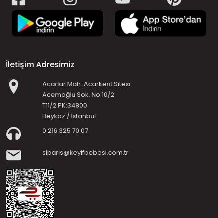
İletişim Adresimiz
Acarlar Mah. Acarkent Sitesi
Acemoğlu Sok. No:10/2
T11/2 PK:34800
Beykoz / İstanbul
0 216 325 70 07
siparis@keyifbebesi.com.tr