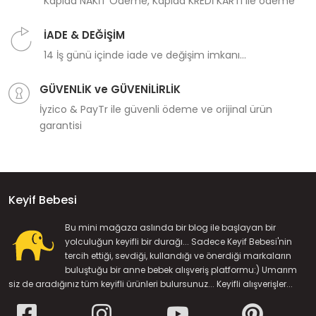
Kapıda NAKİT Ödeme, Kapıda KREDİ KARTI ile ödeme
İADE & DEĞİŞİM
14 İş günü içinde iade ve değişim imkanı...
GÜVENLİK ve GÜVENİLİRLİK
İyzico & PayTr ile güvenli ödeme ve orijinal ürün
garantisi
Keyif Bebesi
Bu mini mağaza aslında bir blog ile başlayan bir
yolculuğun keyifli bir durağı... Sadece Keyif Bebesi'nin
tercih ettiği, sevdiği, kullandığı ve önerdiği markaların
buluştuğu bir anne bebek alışveriş platformu:) Umarım
siz de aradığınız tüm keyifli ürünleri bulursunuz... Keyifli alışverişler...