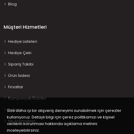
Blog
Müşteri Hizmetleri
Hediye Listeleri
Hediye Çeki
Sipariş Takibi
Ürün İadesi
Fırsatlar
Kampanyalı Ürünler
İletişim
Size daha iyi bir alışveriş deneyimi sunabilmek için çerezler
kullanıyoruz. Detaylı bilgi için çerez politikamızı ve kişisel
Ne Aramıştınız…
verilerin korunması hakkında açıklama metnini
inceleyebilirsiniz.