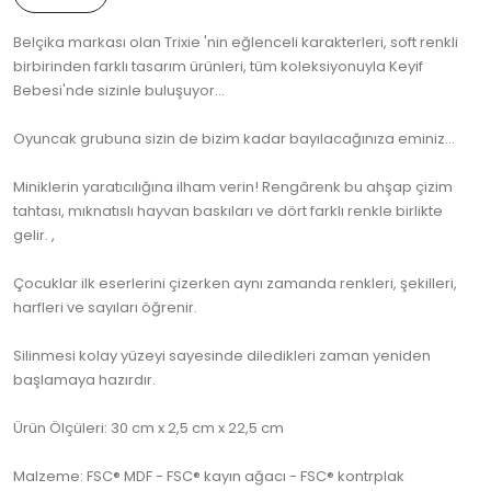
Belçika markası olan Trixie 'nin eğlenceli karakterleri, soft renkli
birbirinden farklı tasarım ürünleri, tüm koleksiyonuyla Keyif
Bebesi'nde sizinle buluşuyor...
Oyuncak grubuna sizin de bizim kadar bayılacağınıza eminiz...
Miniklerin yaratıcılığına ilham verin! Rengârenk bu ahşap çizim
tahtası, mıknatıslı hayvan baskıları ve dört farklı renkle birlikte
gelir. ,
Çocuklar ilk eserlerini çizerken aynı zamanda renkleri, şekilleri,
harfleri ve sayıları öğrenir.
Silinmesi kolay yüzeyi sayesinde diledikleri zaman yeniden
başlamaya hazırdır.
Ürün Ölçüleri: 30 cm x 2,5 cm x 22,5 cm
Malzeme: FSC® MDF - FSC® kayın ağacı - FSC® kontrplak