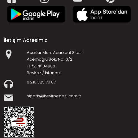
İletişim Adresimiz
Acarlar Mah. Acarkent Sitesi
Acemoğlu Sok. No:10/2
T11/2 PK:34800
Beykoz / İstanbul
0 216 325 70 07
siparis@keyifbebesi.com.tr