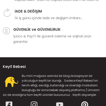
İADE & DEĞİŞİM
14 İş günü içinde iade ve değişim imkanı...
GÜVENLİK ve GÜVENİLİRLİK
İyzico & PayTr ile güvenli ödeme ve orijinal ürün
garantisi
Keyif Bebesi
Bu mini mağaza aslında bir blog ile başlayan bir
yolculuğun keyifli bir durağı... Sadece Keyif Bebesi'nin
tercih ettiği, sevdiği, kullandığı ve önerdiği markaların
buluştuğu bir anne bebek alışveriş platformu:) Umarım
siz de aradığınız tüm keyifli ürünleri bulursunuz... Keyifli alışverişler...