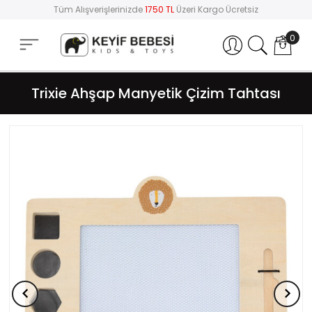
Tüm Alışverişlerinizde
1750 TL
Üzeri Kargo Ücretsiz
0
Hesabım
Trixie Ahşap Manyetik Çizim Tahtası