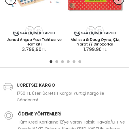
Janod Ahşap Yazı Tahtası ve
Melissa & Doug Oyna, Çiz,
Harf Kiti
Yarat // Dinozorlar
3.799,90TL
1.799,90TL
ÜCRETSİZ KARGO
1750 TL Üzeri Ücretsiz Kargo! Yurtiçi Kargo ile
Gönderim!
ÖDEME YÖNTEMLERİ
Tüm Kredi Kartlarına 12'ye Varan Taksit, Havale/EFT ve
Kapıda NAKİT Ödeme, Kapıda KREDİ KARTI ile ödeme