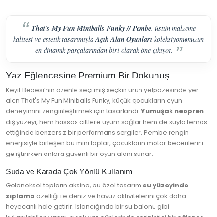
That's My Fun Miniballs Funky // Pembe
, üstün malzeme
Açık Alan Oyunları
kalitesi ve estetik tasarımıyla
koleksiyonumuzun
en dinamik parçalarından biri olarak öne çıkıyor.
Yaz Eğlencesine Premium Bir Dokunuş
Keyif Bebesi’nin özenle seçilmiş seçkin ürün yelpazesinde yer
alan That's My Fun Miniballs Funky, küçük çocukların oyun
deneyimini zenginleştirmek için tasarlandı.
Yumuşak neopren
dış yüzeyi, hem hassas ciltlere uyum sağlar hem de suyla temas
ettiğinde benzersiz bir performans sergiler. Pembe rengin
enerjisiyle birleşen bu mini toplar, çocukların motor becerilerini
geliştirirken onlara güvenli bir oyun alanı sunar.
Suda ve Karada Çok Yönlü Kullanım
Geleneksel topların aksine, bu özel tasarım
su yüzeyinde
zıplama
özelliği ile deniz ve havuz aktivitelerini çok daha
heyecanlı hale getirir. Islandığında bir su balonu gibi