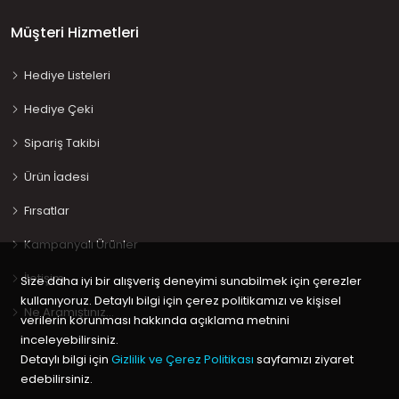
Müşteri Hizmetleri
Hediye Listeleri
Hediye Çeki
Sipariş Takibi
Ürün İadesi
Fırsatlar
Kampanyalı Ürünler
İletişim
Size daha iyi bir alışveriş deneyimi sunabilmek için çerezler
kullanıyoruz. Detaylı bilgi için çerez politikamızı ve kişisel
Ne Aramıştınız…
verilerin korunması hakkında açıklama metnini
inceleyebilirsiniz.
Detaylı bilgi için
Gizlilik ve Çerez Politikası
sayfamızı ziyaret
edebilirsiniz.