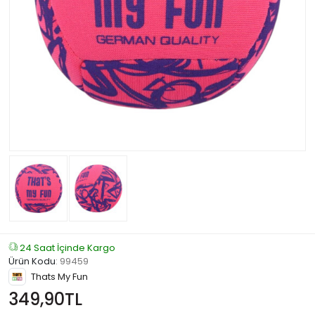
24 Saat İçinde Kargo
Ürün Kodu
:
99459
Thats My Fun
349,90TL