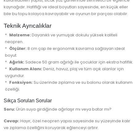
kullanılabilen yapısı, sıcak yaz günlerinde serinletici bir eğlence
kaynağıdır. Hafifliği ve ideal boyutları sayesinde, en küçük eller
bile bu topu kolayca kavrayabilir ve oyunun bir parçası olabilir.
Teknik Ayrıcalıklar
Malzeme:
Dayanıklı ve yumuşak dokulu yüksek kaliteli
neopren.
Ölçüler:
8 cm çap ile ergonomik kavrama sağlayan ideal
boyut.
Ağırlık:
Sadece 50 gram ağırlığı ile çocuklar için ekstra hafiflik.
Kullanım Alanı:
Deniz, havuz, plaj ve tüm açık alanlar için
uygundur.
Fonksiyon:
Su üzerinde zıplama ve su balonu olarak kullanım
özelliği.
Sıkça Sorulan Sorular
Soru:
Ürün suya girdiğinde ağırlaşır mı veya batar mı?
Cevap:
Hayır, özel neopren yapısı sayesinde su yüzeyinde kalır
ve zıplama özelliğini koruyarak eğlenceyi artırır.