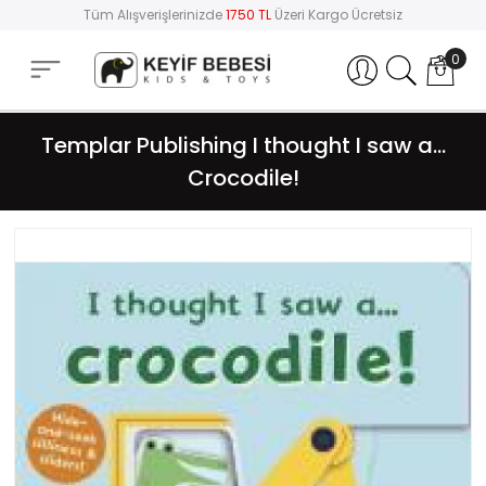
Tüm Alışverişlerinizde
1750 TL
Üzeri Kargo Ücretsiz
0
Hesabım
Templar Publishing I thought I saw a...
Crocodile!