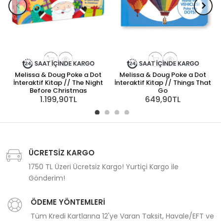
Melissa & Doug Poke a Dot
Melissa & Doug Poke a Dot
İnteraktif Kitap // The Night
İnteraktif Kitap // Things That
Before Christmas
Go
1.199,90TL
649,90TL
ÜCRETSİZ KARGO
1750 TL Üzeri Ücretsiz Kargo! Yurtiçi Kargo ile
Gönderim!
ÖDEME YÖNTEMLERİ
Tüm Kredi Kartlarına 12'ye Varan Taksit, Havale/EFT ve