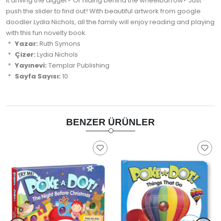
it driving the digger? Or hiding behind the wheelbarrow? Just
push the slider to find out! With beautiful artwork from google
doodler Lydia Nichols, all the family will enjoy reading and playing
with this fun novelty book.
Yazar:
Ruth Symons
Çizer:
Lydia Nichols
Yayınevi:
Templar Publishing
Sayfa Sayısı:
10
BENZER ÜRÜNLER