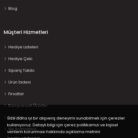
Blog
Müşteri Hizmetleri
Hediye Listeleri
Hediye Çeki
Sipariş Takibi
Ürün İadesi
Fırsatlar
Kampanyalı Ürünler
İletişim
Size daha iyi bir alışveriş deneyimi sunabilmek için çerezler
kullanıyoruz. Detaylı bilgi için çerez politikamızı ve kişisel
Ne Aramıştınız…
verilerin korunması hakkında açıklama metnini