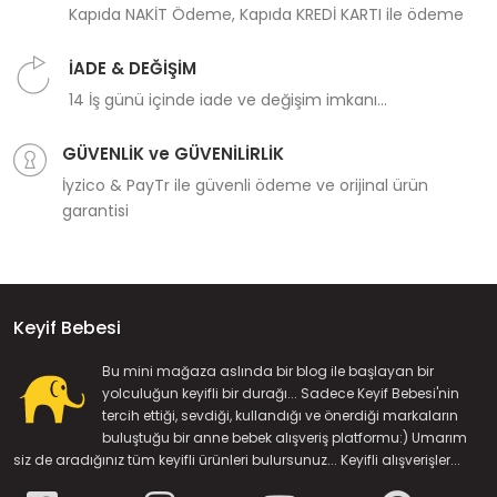
Kapıda NAKİT Ödeme, Kapıda KREDİ KARTI ile ödeme
İADE & DEĞİŞİM
14 İş günü içinde iade ve değişim imkanı...
GÜVENLİK ve GÜVENİLİRLİK
İyzico & PayTr ile güvenli ödeme ve orijinal ürün
garantisi
Keyif Bebesi
Bu mini mağaza aslında bir blog ile başlayan bir
yolculuğun keyifli bir durağı... Sadece Keyif Bebesi'nin
tercih ettiği, sevdiği, kullandığı ve önerdiği markaların
buluştuğu bir anne bebek alışveriş platformu:) Umarım
siz de aradığınız tüm keyifli ürünleri bulursunuz... Keyifli alışverişler...