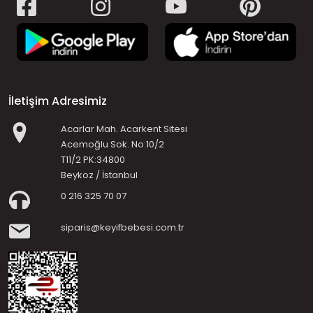
İletişim Adresimiz
Acarlar Mah. Acarkent Sitesi
Acemoğlu Sok. No:10/2
T11/2 PK:34800
Beykoz / İstanbul
0 216 325 70 07
siparis@keyifbebesi.com.tr