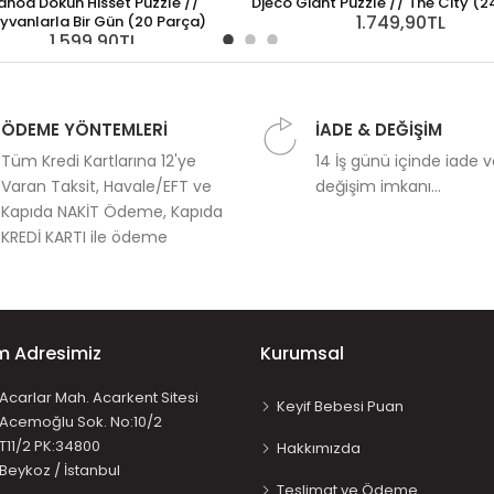
anod Dokun Hisset Puzzle //
Djeco Giant Puzzle // The City (2
1.749,90TL
yvanlarla Bir Gün (20 Parça)
1.599,90TL
ÖDEME YÖNTEMLERİ
İADE & DEĞİŞİM
Tüm Kredi Kartlarına 12'ye
14 İş günü içinde iade 
Varan Taksit, Havale/EFT ve
değişim imkanı...
Kapıda NAKİT Ödeme, Kapıda
KREDİ KARTI ile ödeme
im Adresimiz
Kurumsal
Acarlar Mah. Acarkent Sitesi
Keyif Bebesi Puan
Acemoğlu Sok. No:10/2
T11/2 PK:34800
Hakkımızda
Beykoz / İstanbul
Teslimat ve Ödeme