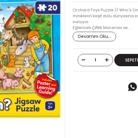
Orchard Toys Puzzle // Who's On
miniklerin keşif dolu dünyasına eş
sunuyor.
Eğlenceli Çiftlik Macerası ve…
Devamını Oku...
SEPET