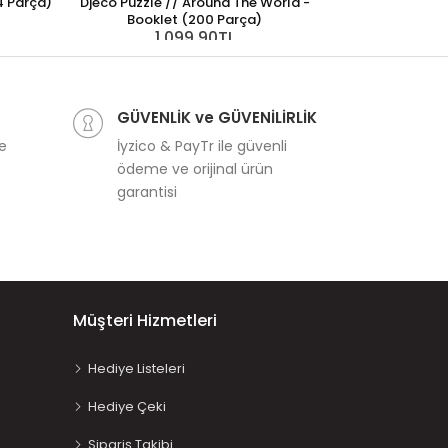
4 Parça)
Djeco Puzzle // Around The World -
Booklet (200 Parça)
1.099,90TL
Djeco Puzzle /
1
GÜVENLİK ve GÜVENİLİRLİK
ve
İyzico & PayTr ile güvenli
ödeme ve orijinal ürün
garantisi
Müşteri Hizmetleri
Hediye Listeleri
Hediye Çeki
Sipariş Takibi