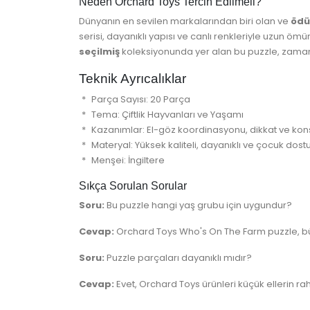
Neden Orchard Toys Tercih Edilmeli?
Dünyanın en sevilen markalarından biri olan ve
ödü
serisi, dayanıklı yapısı ve canlı renkleriyle uzun öm
seçilmiş
koleksiyonunda yer alan bu puzzle, zamans
Teknik Ayrıcalıklar
Parça Sayısı: 20 Parça
Tema: Çiftlik Hayvanları ve Yaşamı
Kazanımlar: El-göz koordinasyonu, dikkat ve kons
Materyal: Yüksek kaliteli, dayanıklı ve çocuk dost
Menşei: İngiltere
Sıkça Sorulan Sorular
Soru:
Bu puzzle hangi yaş grubu için uygundur?
Cevap:
Orchard Toys Who's On The Farm puzzle, büyük
Soru:
Puzzle parçaları dayanıklı mıdır?
Cevap:
Evet, Orchard Toys ürünleri küçük ellerin r