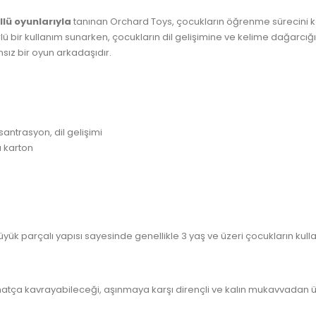
llü oyunlarıyla
tanınan Orchard Toys, çocukların öğrenme sürecini ke
ürlü bir kullanım sunarken, çocukların dil gelişimine ve kelime dağarcı
ız bir oyun arkadaşıdır.
antrasyon, dil gelişimi
u karton
 parçalı yapısı sayesinde genellikle 3 yaş ve üzeri çocukların kullanı
ahatça kavrayabileceği, aşınmaya karşı dirençli ve kalın mukavvadan ü