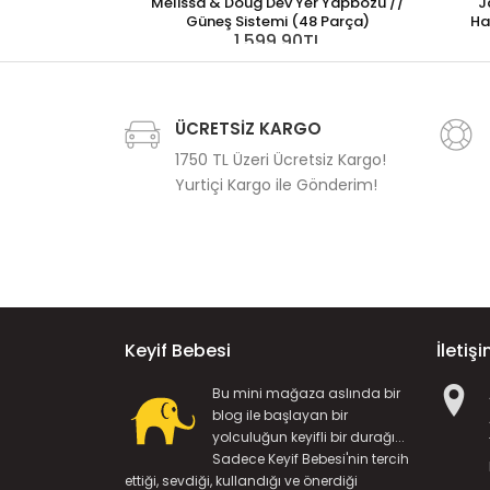
Melissa & Doug Dev Yer Yapbozu //
J
Güneş Sistemi (48 Parça)
Ha
1.599,90TL
ÜCRETSİZ KARGO
1750 TL Üzeri Ücretsiz Kargo!
Yurtiçi Kargo ile Gönderim!
Keyif Bebesi
İletiş
Bu mini mağaza aslında bir
blog ile başlayan bir
yolculuğun keyifli bir durağı...
Sadece Keyif Bebesi'nin tercih
ettiği, sevdiği, kullandığı ve önerdiği