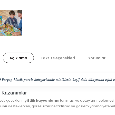
Açıklama
Taksit Seçenekleri
Yorumlar
rça), klasik puzzle kategorisinde miniklerin keşif dolu dünyasına eşlik ede
el Kazanımlar
set, çocukların
çiftlik hayvanlarını
tanıması ve detayları incelemesi
nunu
desteklerken, görsel üzerine tartışma ve gözlem yapma yetenekle