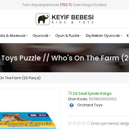
Tüm Alışverişlerinizde
1750 TL
Üzeri Kargo Ücretsiz
da & Aksesuar
Oyuncak
Oyun & Puzzle
Dış Mekan Oyuncak
K
Toys Puzzle // Who's On The Farm (
 On The Farm (20 Parça)
24 Saat İçinde Kargo
Ürün Kodu
:
5011863002662
Orchard Toys
Ürün için henüz değ