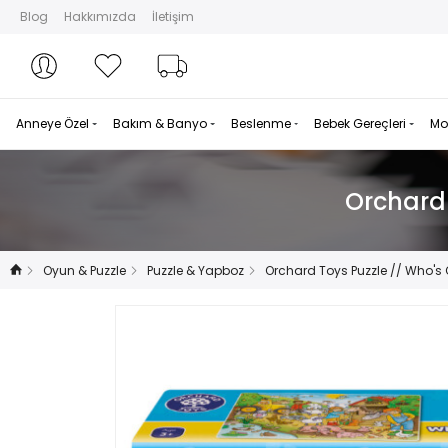
Blog
Hakkımızda
İletişim
Hesabım
Hesabım
Favorilerim
Sipariş Takibi
Anneye Özel
Bakım & Banyo
Beslenme
Bebek Gereçleri
Mo
Orchard 
Oyun & Puzzle
Puzzle & Yapboz
Orchard Toys Puzzle // Who's