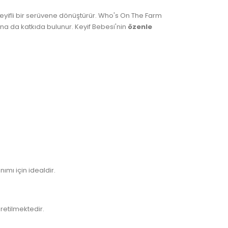
yifli bir serüvene dönüştürür. Who's On The Farm
ğına da katkıda bulunur. Keyif Bebesi'nin
özenle
mı için idealdir.
retilmektedir.